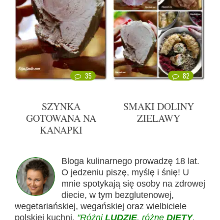
35
82
SZYNKA
SMAKI DOLINY
GOTOWANA NA
ZIELAWY
KANAPKI
Bloga kulinarnego prowadzę 18 lat.
O jedzeniu piszę, myślę i śnię! U
mnie spotykają się osoby na zdrowej
diecie, w tym bezglutenowej,
wegetariańskiej, wegańskiej oraz wielbiciele
polskiej kuchni.
"Różni
LUDZIE
, różne
DIETY
,