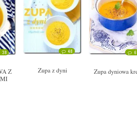
48
38
6
Zupa z dyni
WA Z
Zupa dyniowa k
MI