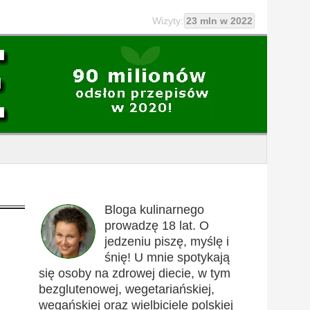
Wizyty:
23 mln w 2022
Bloga kulinarnego
prowadzę 18 lat. O
jedzeniu piszę, myślę i
śnię! U mnie spotykają
się osoby na zdrowej diecie, w tym
bezglutenowej, wegetariańskiej,
wegańskiej oraz wielbiciele polskiej