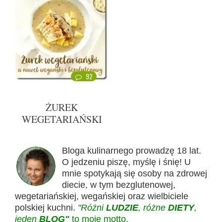
92
ŻUREK
WEGETARIAŃSKI
Bloga kulinarnego prowadzę 18 lat.
O jedzeniu piszę, myślę i śnię! U
mnie spotykają się osoby na zdrowej
diecie, w tym bezglutenowej,
wegetariańskiej, wegańskiej oraz wielbiciele
polskiej kuchni.
"Różni
LUDZIE
, różne
DIETY
,
jeden
BLOG"
to moje motto.