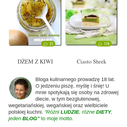
21
179
DŻEM Z KIWI
Ciasto Shrek
Bloga kulinarnego prowadzę 18 lat.
O jedzeniu piszę, myślę i śnię! U
mnie spotykają się osoby na zdrowej
diecie, w tym bezglutenowej,
wegetariańskiej, wegańskiej oraz wielbiciele
polskiej kuchni.
"Różni
LUDZIE
, różne
DIETY
,
jeden
BLOG"
to moje motto.