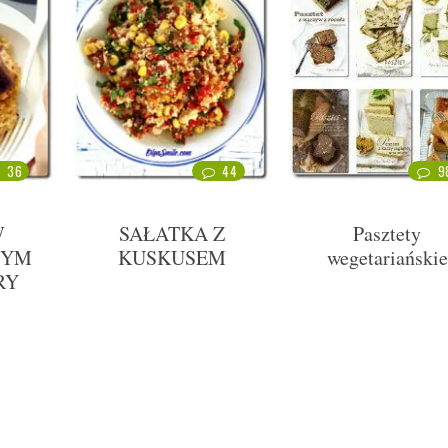
36
44
9
W
SAŁATKA Z
Pasztety
WYM
KUSKUSEM
wegetariańskie
RY