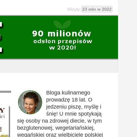
Wizyty:
23 mln w 2022
Bloga kulinarnego
prowadzę 18 lat. O
jedzeniu piszę, myślę i
śnię! U mnie spotykają
się osoby na zdrowej diecie, w tym
bezglutenowej, wegetariańskiej,
wegańskiej oraz wielbiciele polskiej