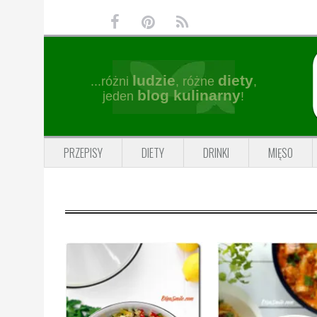
Przejdź
Przejdź
Przejdź
Przejdź
do
do
do
do
głównej
treści
głównego
stopki
nawigacji
paska
ludzie
diety
...różni
, różne
,
bocznego
blog kulinarny
jeden
!
PRZEPISY
DIETY
DRINKI
MIĘSO