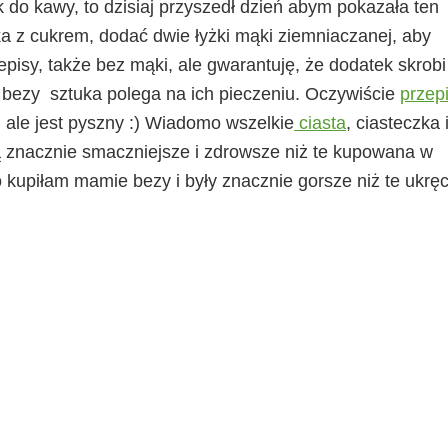
k do kawy, to dzisiaj przyszedł dzień abym pokazała ten
ka z cukrem, dodać dwie łyżki mąki ziemniaczanej, aby
zepisy, także bez mąki, ale gwarantuję, że dodatek skrobi
 bezy sztuka polega na ich pieczeniu. Oczywiście
przep
ale jest pyszny :) Wiadomo wszelkie
ciasta
, ciasteczka 
 znacznie smaczniejsze i zdrowsze niż te kupowana w
o kupiłam mamie bezy i były znacznie gorsze niż te ukrę