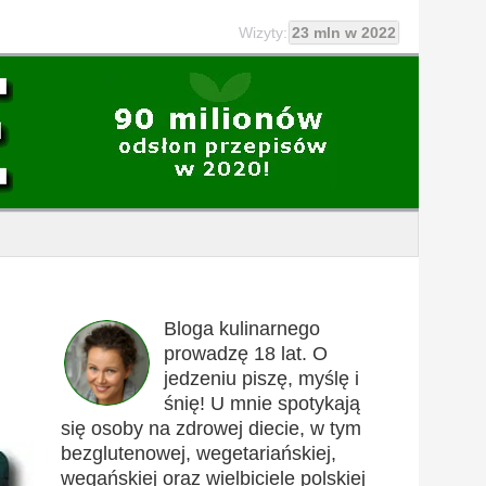
Wizyty:
23 mln w 2022
Bloga kulinarnego
prowadzę 18 lat. O
jedzeniu piszę, myślę i
śnię! U mnie spotykają
się osoby na zdrowej diecie, w tym
bezglutenowej, wegetariańskiej,
wegańskiej oraz wielbiciele polskiej