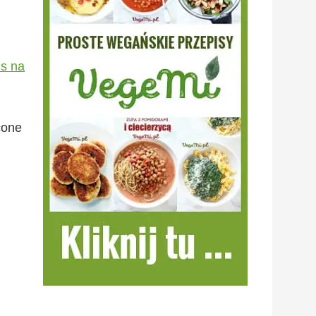
is na
i
cone