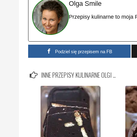
Olga Smile
Przepisy kulinarne to moja 
Podziel się przepisem na FB
INNE PRZEPISY KULINARNE OLGI ...