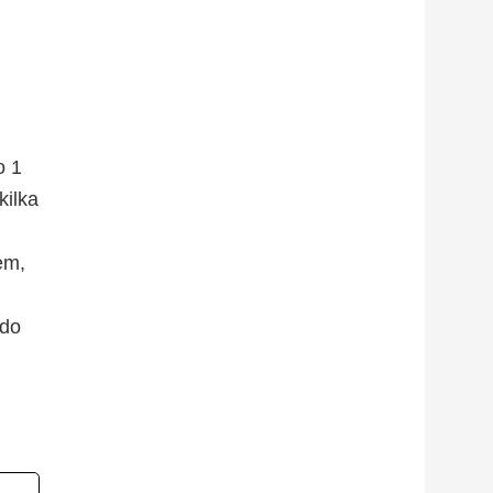
o 1
kilka
em,
 do