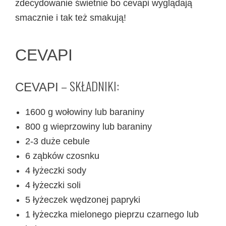
zdecydowanie świetnie bo cevapi wyglądają
smacznie i tak też smakują!
CEVAPI
– SKŁADNIKI:
CEVAPI
1600 g wołowiny lub baraniny
800 g wieprzowiny lub baraniny
2-3 duże cebule
6 ząbków czosnku
4 łyżeczki sody
4 łyżeczki soli
5 łyżeczek wędzonej papryki
1 łyżeczka mielonego pieprzu czarnego lub