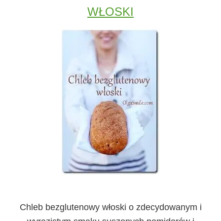
WŁOSKI
Chleb bezglutenowy włoski
o zdecydowanym i