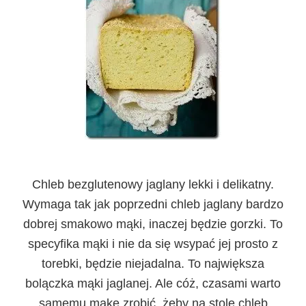
Chleb bezglutenowy jaglany
lekki i delikatny.
Wymaga tak jak poprzedni chleb jaglany bardzo
dobrej smakowo mąki, inaczej będzie gorzki. To
specyfika mąki i nie da się wsypać jej prosto z
torebki, będzie niejadalna. To największa
bolączka mąki jaglanej. Ale cóż, czasami warto
samemu mąkę zrobić, żeby na stole chleb