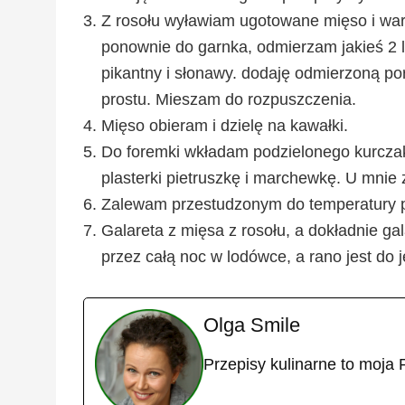
Z rosołu wyławiam ugotowane mięso i wa
ponownie do garnka, odmierzam jakieś 2 l
pikantny i słonawy. dodaję odmierzoną por
prostu. Mieszam do rozpuszczenia.
Mięso obieram i dzielę na kawałki.
Do foremki wkładam podzielonego kurczak
plasterki pietruszkę i marchewkę. U mnie 
Zalewam przestudzonym do temperatury p
Galareta z mięsa z rosołu, a dokładnie ga
przez całą noc w lodówce, a rano jest do
Olga Smile
Przepisy kulinarne to moja 