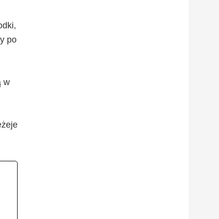
dki,
dy po
ą w
ężeje