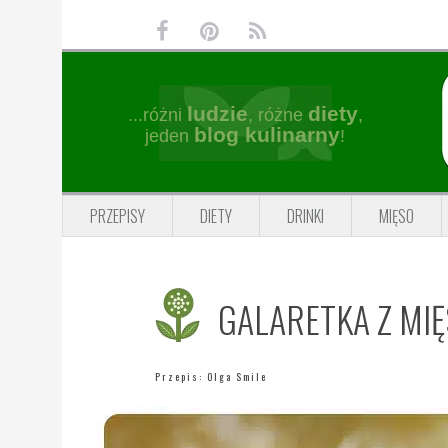
Przejdź
Przejdź
Przejdź
Przejdź
do
do
do
do
głównej
treści
głównego
stopki
nawigacji
paska
ludzie
diety
...różni
, różne
,
bocznego
blog kulinarny
jeden
!
PRZEPISY
DIETY
DRINKI
MIĘSO
GALARETKA Z MIĘ
Przepis:
Olga Smile