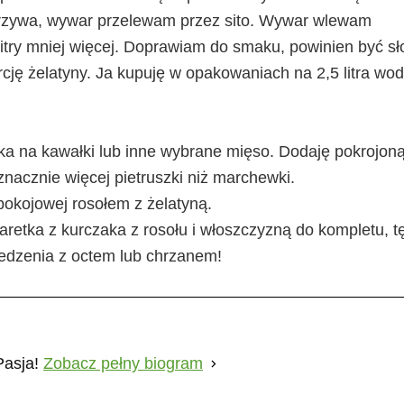
rzywa, wywar przelewam przez sito. Wywar wlewam
itry mniej więcej. Doprawiam do smaku, powinien być sło
cję żelatyny. Ja kupuję w opakowaniach na 2,5 litra wo
a na kawałki lub inne wybrane mięso. Dodaję pokrojon
znacznie więcej pietruszki niż marchewki.
okojowej rosołem z żelatyną.
laretka z kurczaka z rosołu i włoszczyzną do kompletu, t
 jedzenia z octem lub chrzanem!
Pasja!
Zobacz pełny biogram