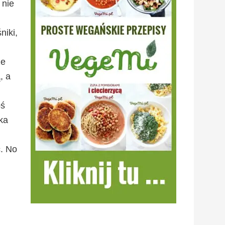
 nie
niki,
że
, a
oś
ka
. No