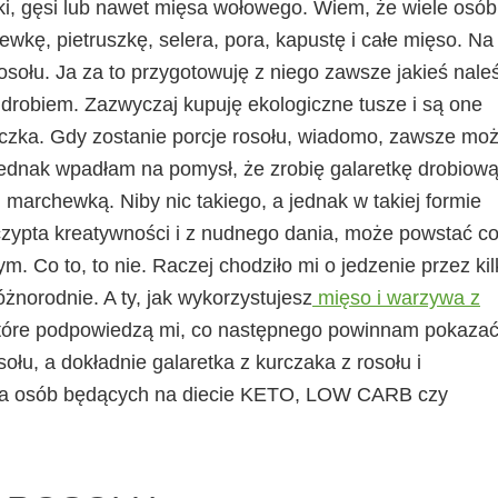
ki, gęsi lub nawet mięsa wołowego. Wiem, że wiele osób
wkę, pietruszkę, selera, pora, kapustę i całe mięso. Na
osołu. Ja za to przygotowuję z niego zawsze jakieś naleś
z drobiem. Zazwyczaj kupuję ekologiczne tusze i są one
czka. Gdy zostanie porcje rosołu, wiadomo, zawsze mo
jednak wpadłam na pomysł, że zrobię galaretkę drobiową
i marchewką. Niby nic takiego, a jednak w takiej formie
zypta kreatywności i z nudnego dania, może powstać c
. Co to, to nie. Raczej chodziło mi o jedzenie przez kil
żnorodnie. A ty, jak wykorzystujesz
mięso i warzywa z
które podpowiedzą mi, co następnego powinnam pokazać
sołu, a dokładnie galaretka z kurczaka z rosołu i
dla osób będących na diecie KETO, LOW CARB czy