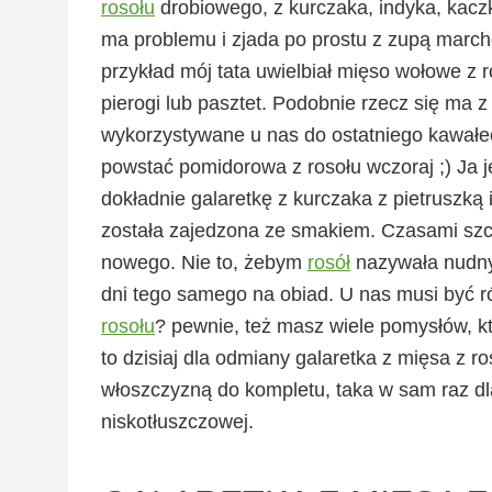
rosołu
drobiowego, z kurczaka, indyka, kacz
ma problemu i zjada po prostu z zupą marche
przykład mój tata uwielbiał mięso wołowe z r
pierogi lub pasztet. Podobnie rzecz się ma 
wykorzystywane u nas do ostatniego kawałe
powstać pomidorowa z rosołu wczoraj ;) Ja 
dokładnie galaretkę z kurczaka z pietruszką 
została zajedzona ze smakiem. Czasami szc
nowego. Nie to, żebym
rosół
nazywała nudnym
dni tego samego na obiad. U nas musi być ró
rosołu
? pewnie, też masz wiele pomysłów, 
to dzisiaj dla odmiany galaretka z mięsa z ro
włoszczyzną do kompletu, taka w sam raz 
niskotłuszczowej.