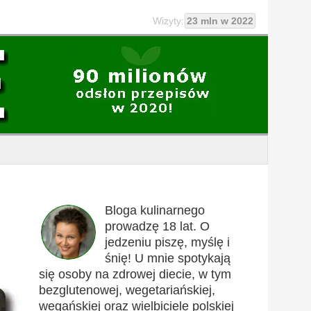
Wizyty:
23 mln w 2022
Bloga kulinarnego
prowadzę 18 lat. O
jedzeniu piszę, myślę i
śnię! U mnie spotykają
się osoby na zdrowej diecie, w tym
bezglutenowej, wegetariańskiej,
wegańskiej oraz wielbiciele polskiej