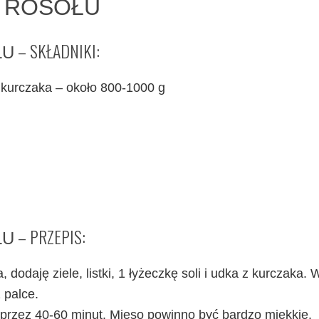
Z ROSOŁU
– SKŁADNIKI:
ŁU
z kurczaka – około 800-1000 g
– PRZEPIS:
ŁU
odaję ziele, listki, 1 łyżeczkę soli i udka z kurczaka.
 palce.
 przez 40-60 minut. Mięso powinno być bardzo miękkie.