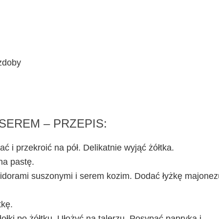
ozdoby
SEREM – PRZEPIS:
 i przekroić na pół. Delikatnie wyjąć żółtka.
na pastę.
midorami suszonymi i serem kozim. Dodać łyżkę majonez
tkę.
ołki po żółtku. Ułożyć na talerzu. Posypać papryką i