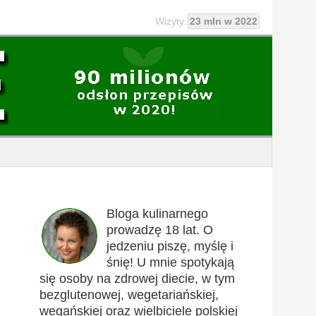
Wizyty:
23 mln w 2022
Bloga kulinarnego
prowadzę 18 lat. O
jedzeniu piszę, myślę i
śnię! U mnie spotykają
się osoby na zdrowej diecie, w tym
bezglutenowej, wegetariańskiej,
wegańskiej oraz wielbiciele polskiej