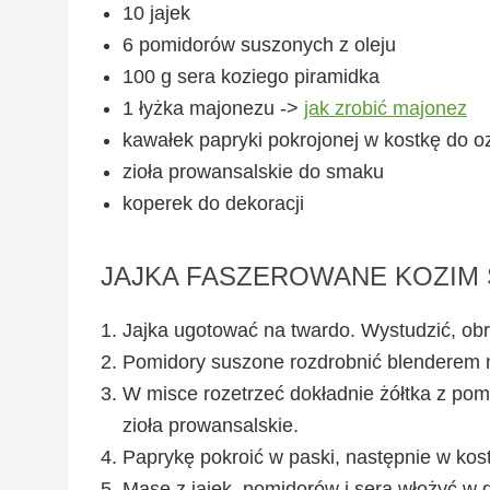
10 jajek
6 pomidorów suszonych z oleju
100 g sera koziego piramidka
1 łyżka majonezu ->
jak zrobić majonez
kawałek papryki pokrojonej w kostkę do 
zioła prowansalskie do smaku
koperek do dekoracji
JAJKA FASZEROWANE KOZIM 
Jajka ugotować na twardo. Wystudzić, obrać
Pomidory suszone rozdrobnić blenderem 
W misce rozetrzeć dokładnie żółtka z po
zioła prowansalskie.
Paprykę pokroić w paski, następnie w kos
Masę z jajek, pomidorów i sera włożyć w d