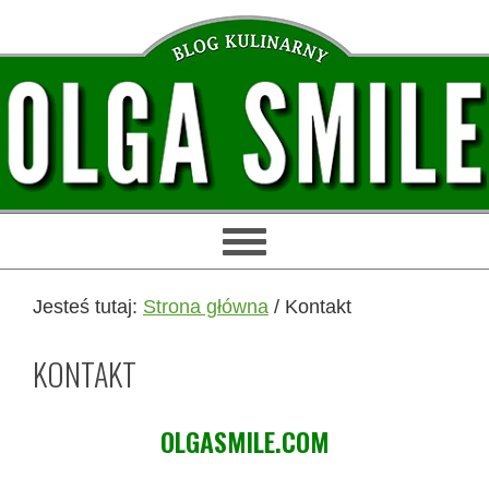
Przejdź
Przejdź
Przejdź
Przejdź
do
do
do
do
głównej
treści
głównego
stopki
nawigacji
paska
bocznego
Jesteś tutaj:
Strona główna
/
Kontakt
KONTAKT
OLGASMILE.COM