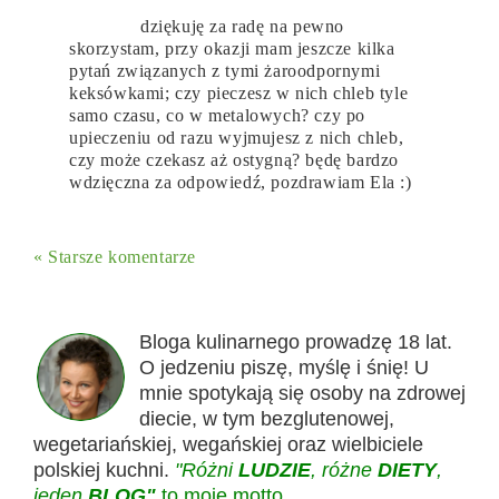
dziękuję za radę na pewno
skorzystam, przy okazji mam jeszcze kilka
pytań związanych z tymi żaroodpornymi
keksówkami; czy pieczesz w nich chleb tyle
samo czasu, co w metalowych? czy po
upieczeniu od razu wyjmujesz z nich chleb,
czy może czekasz aż ostygną? będę bardzo
wdzięczna za odpowiedź, pozdrawiam Ela :)
« Starsze komentarze
Bloga kulinarnego prowadzę 18 lat.
O jedzeniu piszę, myślę i śnię! U
mnie spotykają się osoby na zdrowej
diecie, w tym bezglutenowej,
wegetariańskiej, wegańskiej oraz wielbiciele
polskiej kuchni.
"Różni
LUDZIE
, różne
DIETY
,
jeden
BLOG"
to moje motto.