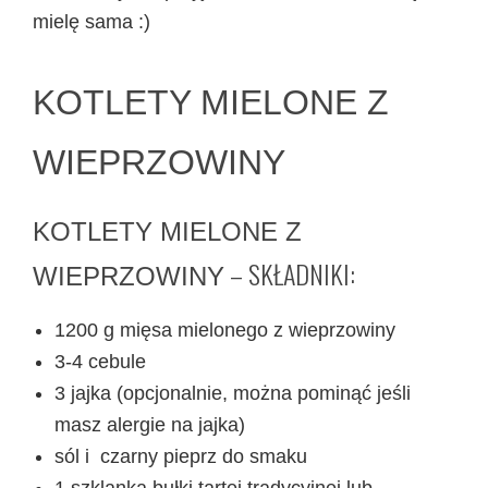
mielę sama :)
KOTLETY MIELONE Z
WIEPRZOWINY
KOTLETY MIELONE Z
– SKŁADNIKI:
WIEPRZOWINY
1200 g mięsa mielonego z wieprzowiny
3-4 cebule
3 jajka (opcjonalnie, można pominąć jeśli
masz alergie na jajka)
sól i czarny pieprz do smaku
1 szklanka bułki tartej tradycyjnej lub