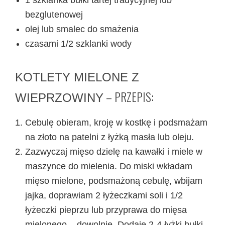
bezglutenowej
olej lub smalec do smażenia
czasami 1/2 szklanki wody
KOTLETY MIELONE Z
– PRZEPIS:
WIEPRZOWINY
Cebulę obieram, kroję w kostkę i podsmażam
na złoto na patelni z łyżką masła lub oleju.
Zazwyczaj mięso dzielę na kawałki i miele w
maszynce do mielenia. Do miski wkładam
mięso mielone, podsmażoną cebulę, wbijam
jajka, doprawiam 2 łyżeczkami soli i 1/2
łyżeczki pieprzu lub przyprawa do mięsa
mielonego – dowolnie. Dodaję 2-4 łyżki bułki