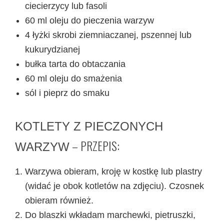
ciecierzycy lub fasoli
60 ml oleju do pieczenia warzyw
4 łyżki skrobi ziemniaczanej, pszennej lub
kukurydzianej
bułka tarta do obtaczania
60 ml oleju do smażenia
sól i pieprz do smaku
KOTLETY Z PIECZONYCH
– PRZEPIS:
WARZYW
Warzywa obieram, kroję w kostkę lub plastry
(widać je obok kotletów na zdjęciu). Czosnek
obieram również.
Do blaszki wkładam marchewki, pietruszki,