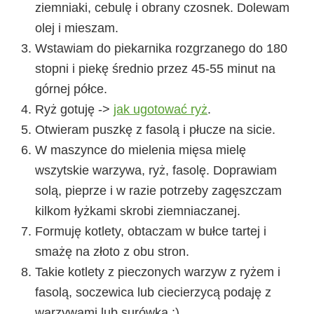
ziemniaki, cebulę i obrany czosnek. Dolewam
olej i mieszam.
Wstawiam do piekarnika rozgrzanego do 180
stopni i piekę średnio przez 45-55 minut na
górnej półce.
Ryż gotuję ->
jak ugotować ryż
.
Otwieram puszkę z fasolą i płucze na sicie.
W maszynce do mielenia mięsa mielę
wszytskie warzywa, ryż, fasolę. Doprawiam
solą, pieprze i w razie potrzeby zagęszczam
kilkom łyżkami skrobi ziemniaczanej.
Formuję kotlety, obtaczam w bułce tartej i
smażę na złoto z obu stron.
Takie kotlety z pieczonych warzyw z ryżem i
fasolą, soczewica lub ciecierzycą podaję z
warzywami lub surówką :)