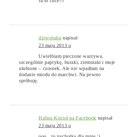
Ja to chce!!!
dziwobaba
napisał
23 maja 2013 o
Uwielbiam pieczone warzywa,
szczególnie paprykę, buraki, ziemniaki i moje
ulubione – czosnek. Ale nie wpadłam na
dodanie miodu do marchwi. Na pewno
spróbuję.
Halina Kozioł na Facebook
napisał
23 maja 2013 o
ooo…to pychotka dla mnie :)