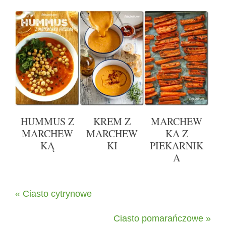
HUMMUS Z
KREM Z
MARCHEW
MARCHEW
MARCHEW
KA Z
KĄ
KI
PIEKARNIK
A
« Ciasto cytrynowe
Ciasto pomarańczowe »