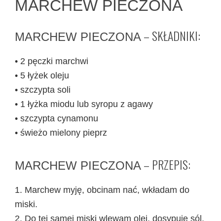
MARCHEW PIECZONA
– SKŁADNIKI:
MARCHEW PIECZONA
• 2 pęczki marchwi
• 5 łyżek oleju
• szczypta soli
• 1 łyżka miodu lub syropu z agawy
• szczypta cynamonu
• świeżo mielony pieprz
– PRZEPIS:
MARCHEW PIECZONA
1. Marchew myję, obcinam nać, wkładam do
miski.
2. Do tej samej miski wlewam olej, dosypuję sól,