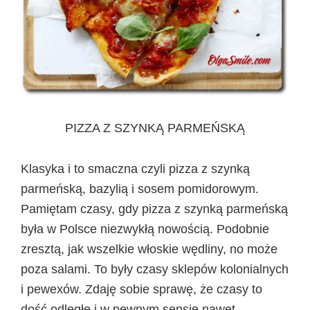
PIZZA Z SZYNKĄ PARMEŃSKĄ
Klasyka i to smaczna czyli pizza z szynką
parmeńską, bazylią i sosem pomidorowym.
Pamiętam czasy, gdy pizza z szynką parmeńską
była w Polsce niezwykłą nowością. Podobnie
zresztą, jak wszelkie włoskie wędliny, no może
poza salami. To były czasy sklepów kolonialnych
i pewexów. Zdaję sobie sprawę, że czasy to
dość odległe i w pewnym sensie nawet