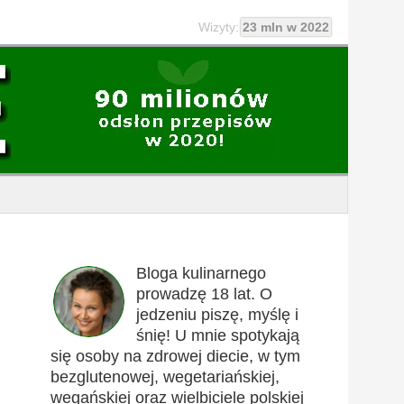
Wizyty:
23 mln w 2022
Bloga kulinarnego
prowadzę 18 lat. O
jedzeniu piszę, myślę i
śnię! U mnie spotykają
się osoby na zdrowej diecie, w tym
bezglutenowej, wegetariańskiej,
wegańskiej oraz wielbiciele polskiej