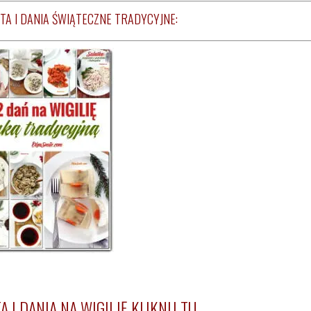
TA I DANIA ŚWIĄTECZNE TRADYCYJNE:
 I DANIA NA WIGILJĘ KLIKNIJ TU …