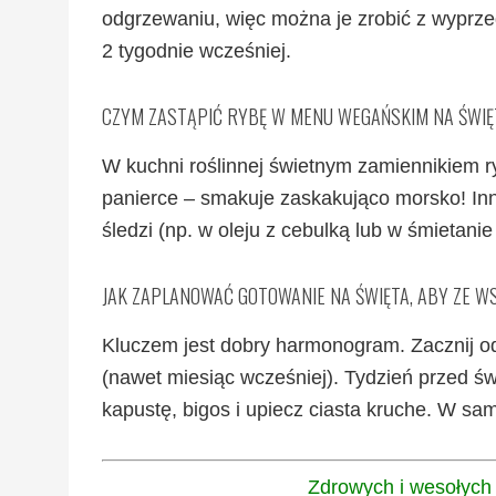
odgrzewaniu, więc można je zrobić z wyprz
2 tygodnie wcześniej.
CZYM ZASTĄPIĆ RYBĘ W MENU WEGAŃSKIM NA ŚWIĘ
W kuchni roślinnej świetnym zamiennikiem ryb
panierce – smakuje zaskakująco morsko! Inną
śledzi (np. w oleju z cebulką lub w śmietanie 
JAK ZAPLANOWAĆ GOTOWANIE NA ŚWIĘTA, ABY ZE W
Kluczem jest dobry harmonogram. Zacznij od
(nawet miesiąc wcześniej). Tydzień przed świ
kapustę, bigos i upiecz ciasta kruche. W sam
Zdrowych i wesołych