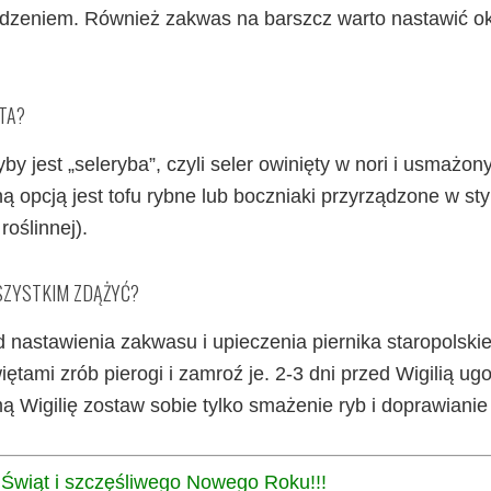
edzeniem. Również zakwas na barszcz warto nastawić o
TA?
y jest „seleryba”, czyli seler owinięty w nori i usmażon
 opcją jest tofu rybne lub boczniaki przyrządzone w sty
roślinnej).
SZYSTKIM ZDĄŻYĆ?
 nastawienia zakwasu i upieczenia piernika staropolski
ętami zrób pierogi i zamroź je. 2-3 dni przed Wigilią ugo
ą Wigilię zostaw sobie tylko smażenie ryb i doprawianie
 Świąt i szczęśliwego Nowego Roku!!!