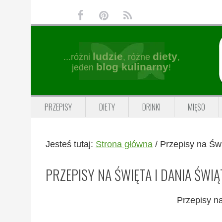
Przejdź
Przejdź
Przejdź
Przejdź
do
do
do
do
głównej
treści
głównego
stopki
nawigacji
paska
ludzie
diety
...różni
, różne
,
bocznego
blog kulinarny
jeden
!
PRZEPISY
DIETY
DRINKI
MIĘSO
Jesteś tutaj:
Strona główna
/
Przepisy na Świ
PRZEPISY NA ŚWIĘTA I DANIA ŚWI
Przepisy na