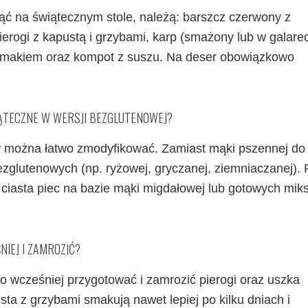
nąć na świątecznym stole, należą: barszcz czerwony z
erogi z kapustą i grzybami, karp (smażony lub w galarec
 z makiem oraz kompot z suszu. Na deser obowiązkowo
ĄTECZNE W WERSJI BEZGLUTENOWEJ?
w można łatwo zmodyfikować. Zamiast mąki pszennej do
glutenowych (np. ryżowej, gryczanej, ziemniaczanej).
ciasta piec na bazie mąki migdałowej lub gotowych mik
NIEJ I ZAMROZIĆ?
o wcześniej przygotować i zamrozić pierogi oraz uszka
sta z grzybami smakują nawet lepiej po kilku dniach i