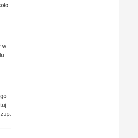
koło
y w
lu
ego
tuj
 zup.