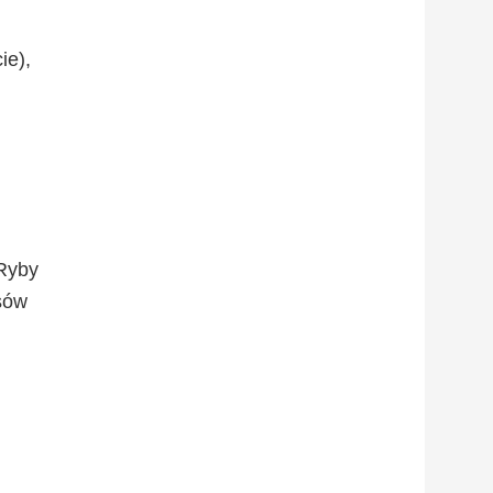
ie),
 Ryby
sów