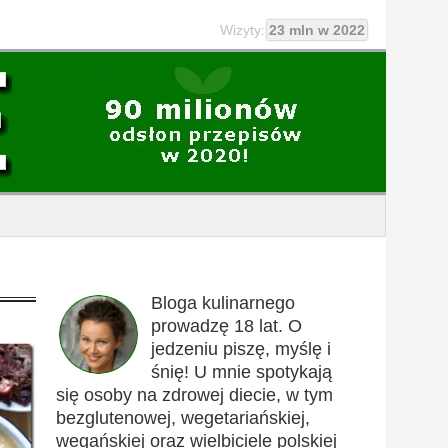
Wizyty:
23 mln w 2022
Bloga kulinarnego
prowadzę 18 lat. O
jedzeniu piszę, myślę i
śnię! U mnie spotykają
się osoby na zdrowej diecie, w tym
bezglutenowej, wegetariańskiej,
wegańskiej oraz wielbiciele polskiej