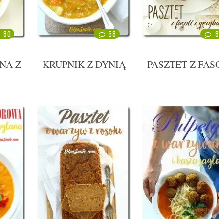
80
58
8
NA Z
KRUPNIK Z DYNIĄ
PASZTET Z FAS