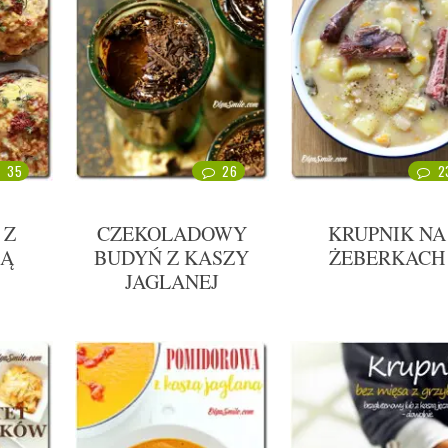
35
26
2
 Z
CZEKOLADOWY
KRUPNIK NA
CĄ
BUDYŃ Z KASZY
ŻEBERKACH
JAGLANEJ