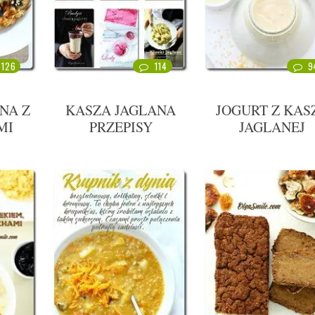
126
114
9
NA Z
KASZA JAGLANA
JOGURT Z KAS
MI
PRZEPISY
JAGLANEJ