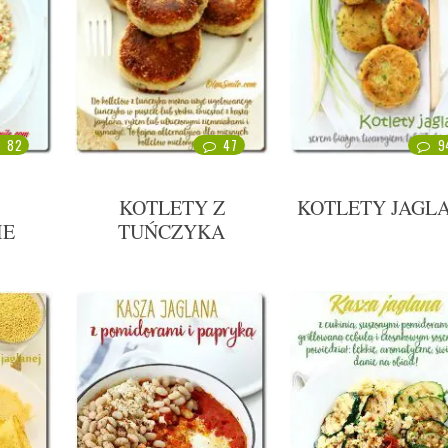
82
47
9
KOTLETY Z
KOTLETY JAGL
IE
TUŃCZYKA