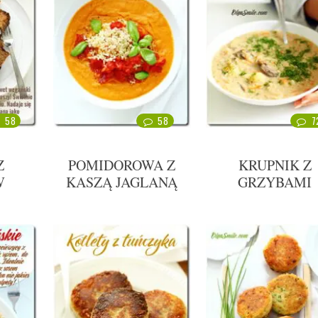
58
58
7
Z
POMIDOROWA Z
KRUPNIK Z
W
KASZĄ JAGLANĄ
GRZYBAMI