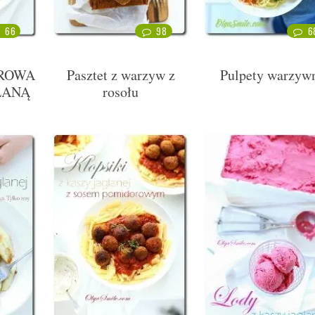
66
98
6
OROWA
Pasztet z warzyw z
Pulpety warzyw
LANĄ
rosołu