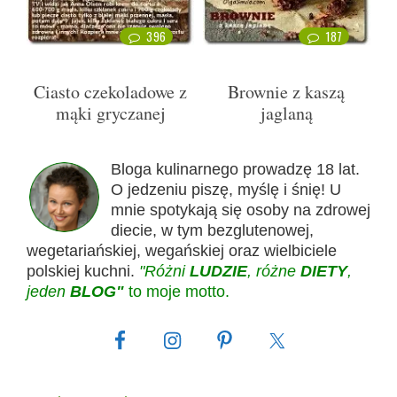
396
187
Ciasto czekoladowe z
Brownie z kaszą
mąki gryczanej
jaglaną
Bloga kulinarnego prowadzę 18 lat.
O jedzeniu piszę, myślę i śnię! U
mnie spotykają się osoby na zdrowej
diecie, w tym bezglutenowej,
wegetariańskiej, wegańskiej oraz wielbiciele
polskiej kuchni.
"Różni
LUDZIE
, różne
DIETY
,
jeden
BLOG"
to moje motto.