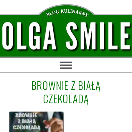
Przejdź
Przejdź
Przejdź
Przejdź
do
do
do
do
głównej
treści
głównego
stopki
nawigacji
paska
bocznego
BROWNIE Z BIAŁĄ
CZEKOLADĄ