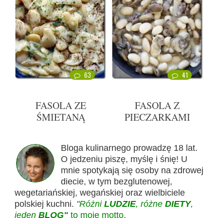
63
41
FASOLA ZE
FASOLA Z
ŚMIETANĄ
PIECZARKAMI
Bloga kulinarnego prowadzę 18 lat.
O jedzeniu piszę, myślę i śnię! U
mnie spotykają się osoby na zdrowej
diecie, w tym bezglutenowej,
wegetariańskiej, wegańskiej oraz wielbiciele
polskiej kuchni.
"Różni
LUDZIE
, różne
DIETY
,
jeden
BLOG"
to moje motto.