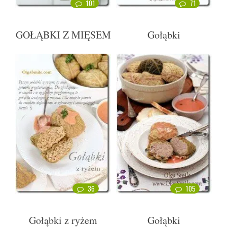
101
71
GOŁĄBKI Z MIĘSEM
Gołąbki
36
105
Gołąbki z ryżem
Gołąbki