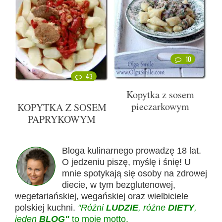
10
43
Kopytka z sosem
pieczarkowym
KOPYTKA Z SOSEM
PAPRYKOWYM
Bloga kulinarnego prowadzę 18 lat.
O jedzeniu piszę, myślę i śnię! U
mnie spotykają się osoby na zdrowej
diecie, w tym bezglutenowej,
wegetariańskiej, wegańskiej oraz wielbiciele
polskiej kuchni.
"Różni
LUDZIE
, różne
DIETY
,
jeden
BLOG"
to moje motto.