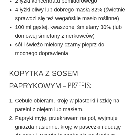
2 łyżki koncentratu pomidorowego
4 łyżki oliwy lub dobrego masła 82% (świetnie
sprawdzi się też wegańskie masło roślinne)
100 ml gęstej, kwaszonej śmietany 30% (lub
domowej śmietany z nerkowców)
sól i świeżo mielony czarny pieprz do
mocnego doprawienia
KOPYTKA Z SOSEM
– PRZEPIS:
PAPRYKOWYM
Cebule obieram, kroję w plasterki i szklę na
patelni z olejem lub masłem.
Papryki myję, przekrawam na pół, wyjmuję
gniazda nasienne, kroję w paseczki i dodaję