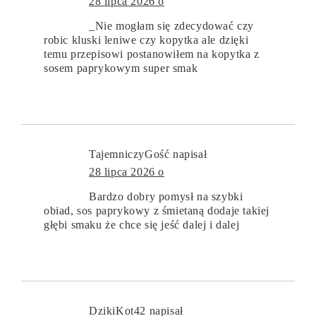
28 lipca 2026 o
_Nie mogłam się zdecydować czy
robic kluski leniwe czy kopytka ale dzięki
temu przepisowi postanowiłem na kopytka z
sosem paprykowym super smak
TajemniczyGość
napisał
28 lipca 2026 o
Bardzo dobry pomysł na szybki
obiad, sos paprykowy z śmietaną dodaje takiej
głębi smaku że chce się jeść dalej i dalej
DzikiKot42
napisał