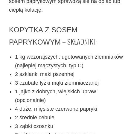
sosem paprykowym sprawdzą się na obiad lub
ciepłą kolację.
KOPYTKA Z SOSEM
– SKŁADNIKI:
PAPRYKOWYM
1 kg wczorajszych, ugotowanych ziemniaków
(najlepiej mączystych, typ C)
2 szklanki mąki pszennej
3 czubate łyżki mąki ziemniaczanej
1 jajko z dobrych, wiejskich upraw
(opcjonalnie)
4 duże, mięsiste czerwone papryki
2 średnie cebule
3 ząbki czosnku