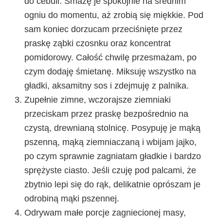
do cebuli. Smażę je spokojnie na średnim
ogniu do momentu, aż zrobią się miękkie. Pod
sam koniec dorzucam przeciśnięte przez
praskę ząbki czosnku oraz koncentrat
pomidorowy. Całość chwilę przesmażam, po
czym dodaję śmietanę. Miksuję wszystko na
gładki, aksamitny sos i zdejmuję z palnika.
Zupełnie zimne, wczorajsze ziemniaki
przeciskam przez praskę bezpośrednio na
czystą, drewnianą stolnicę. Posypuję je mąką
pszenną, mąką ziemniaczaną i wbijam jajko,
po czym sprawnie zagniatam gładkie i bardzo
sprężyste ciasto. Jeśli czuję pod palcami, że
zbytnio lepi się do rąk, delikatnie oprószam je
odrobiną mąki pszennej.
Odrywam małe porcje zagniecionej masy,