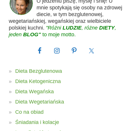
O jedzeniu piszę, myślę i śnię! U
mnie spotykają się osoby na zdrowej
diecie, w tym bezglutenowej,
wegetariańskiej, wegańskiej oraz wielbiciele
polskiej kuchni.
"Różni
LUDZIE
, różne
DIETY
,
jeden
BLOG"
to moje motto.
Dieta Bezglutenowa
Dieta Ketogeniczna
Dieta Wegańska
Dieta Wegetariańska
Co na obiad
Śniadania i kolacje