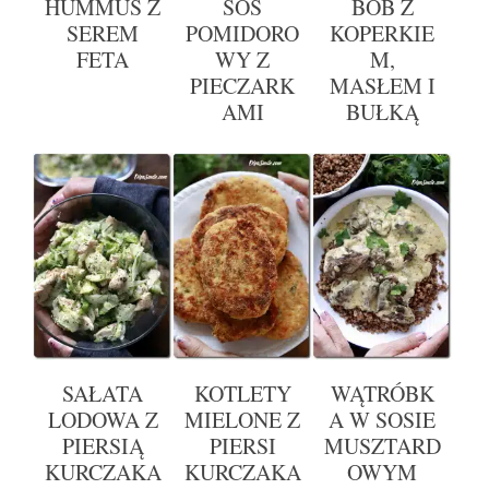
HUMMUS Z
SOS
BÓB Z
SEREM
POMIDORO
KOPERKIE
FETA
WY Z
M,
PIECZARK
MASŁEM I
AMI
BUŁKĄ
SAŁATA
KOTLETY
WĄTRÓBK
LODOWA Z
MIELONE Z
A W SOSIE
PIERSIĄ
PIERSI
MUSZTARD
KURCZAKA
KURCZAKA
OWYM