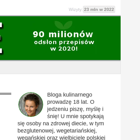
Wizyty:
23 mln w 2022
Bloga kulinarnego
prowadzę 18 lat. O
jedzeniu piszę, myślę i
śnię! U mnie spotykają
się osoby na zdrowej diecie, w tym
bezglutenowej, wegetariańskiej,
wegańskiej oraz wielbiciele polskiej