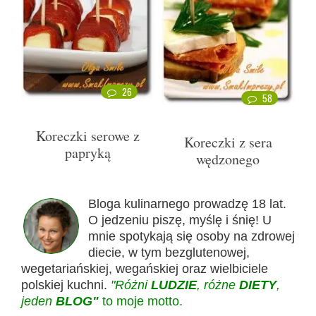
26
58
Koreczki serowe z
Koreczki z sera
papryką
wędzonego
Bloga kulinarnego prowadzę 18 lat.
O jedzeniu piszę, myślę i śnię! U
mnie spotykają się osoby na zdrowej
diecie, w tym bezglutenowej,
wegetariańskiej, wegańskiej oraz wielbiciele
polskiej kuchni.
"Różni
LUDZIE
, różne
DIETY
,
jeden
BLOG"
to moje motto.