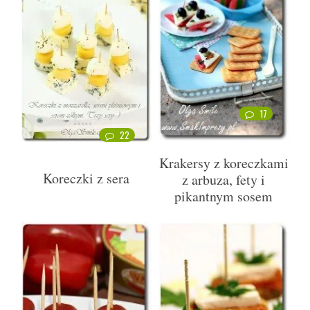
17
22
Krakersy z koreczkami
Koreczki z sera
z arbuza, fety i
pikantnym sosem