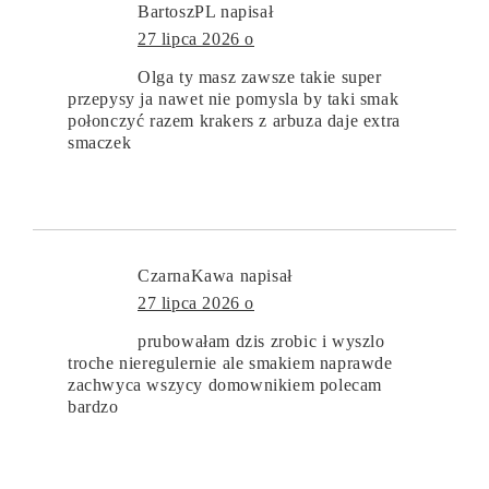
BartoszPL
napisał
27 lipca 2026 o
Olga ty masz zawsze takie super
przepysy ja nawet nie pomysla by taki smak
połonczyć razem krakers z arbuza daje extra
smaczek
CzarnaKawa
napisał
27 lipca 2026 o
prubowałam dzis zrobic i wyszlo
troche nieregulernie ale smakiem naprawde
zachwyca wszycy domownikiem polecam
bardzo