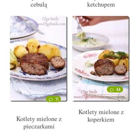
cebulą
ketchupem
44
11
Kotlety mielone z
Kotlety mielone z
koperkiem
pieczarkami