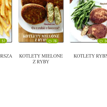
57
76
3
ORSZA
KOTLETY MIELONE
KOTLETY RYB
Z RYBY