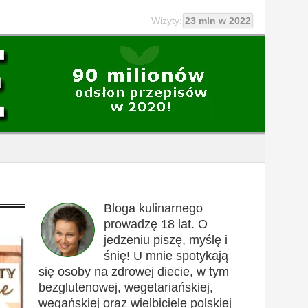
Wizyty:
23 mln w 2022
Bloga kulinarnego
prowadzę 18 lat. O
jedzeniu piszę, myślę i
śnię! U mnie spotykają
się osoby na zdrowej diecie, w tym
bezglutenowej, wegetariańskiej,
wegańskiej oraz wielbiciele polskiej