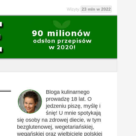
Wizyty:
23 mln w 2022
Bloga kulinarnego
prowadzę 18 lat. O
jedzeniu piszę, myślę i
śnię! U mnie spotykają
się osoby na zdrowej diecie, w tym
bezglutenowej, wegetariańskiej,
wegańskiej oraz wielbiciele polskiej