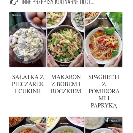
INNE PRZEPISY KULINARNE OLGI ...
SAŁATKA Z
MAKARON
SPAGHETTI
PIECZAREK
Z BOBEM I
Z
I CUKINII
BOCZKIEM
POMIDORA
MI I
PAPRYKĄ