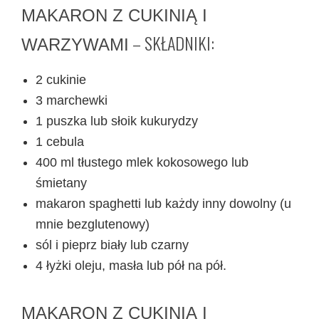
MAKARON Z CUKINIĄ I
– SKŁADNIKI:
WARZYWAMI
2 cukinie
3 marchewki
1 puszka lub słoik kukurydzy
1 cebula
400 ml tłustego mlek kokosowego lub
śmietany
makaron spaghetti lub każdy inny dowolny (u
mnie bezglutenowy)
sól i pieprz biały lub czarny
4 łyżki oleju, masła lub pół na pół.
MAKARON Z CUKINIĄ I