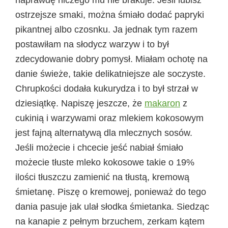
ostrzejsze smaki, można śmiało dodać papryki
pikantnej albo czosnku. Ja jednak tym razem
postawiłam na słodycz warzyw i to był
zdecydowanie dobry pomysł. Miałam ochotę na
danie świeże, takie delikatniejsze ale soczyste.
Chrupkości dodała kukurydza i to był strzał w
dziesiątkę. Napiszę jeszcze, że
makaron
z
cukinią i warzywami oraz mlekiem kokosowym
jest fajną alternatywą dla mlecznych sosów.
Jeśli możecie i chcecie jeść nabiał śmiało
możecie tłuste mleko kokosowe takie o 19%
ilości tłuszczu zamienić na tłustą, kremową
śmietanę. Piszę o kremowej, ponieważ do tego
dania pasuje jak ulał słodka śmietanka. Siedząc
na kanapie z pełnym brzuchem, zerkam kątem