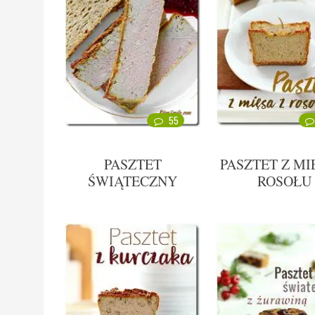
55
PASZTET
PASZTET Z MI
ŚWIĄTECZNY
ROSOŁU