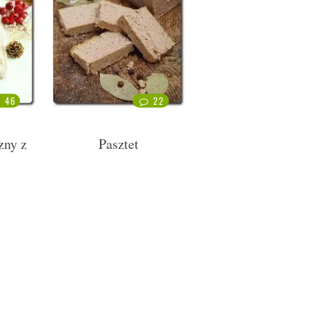
46
22
zny z
Pasztet