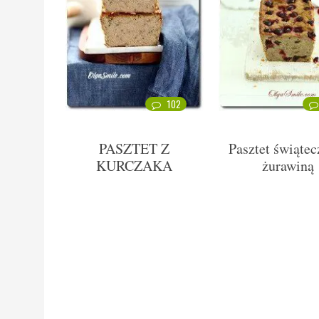
102
PASZTET Z
Pasztet świątec
KURCZAKA
żurawiną