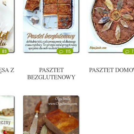
89
115
7
ĘSA Z
PASZTET
PASZTET DOM
BEZGLUTENOWY