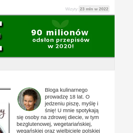
Wizyty:
23 mln w 2022
Bloga kulinarnego
prowadzę 18 lat. O
jedzeniu piszę, myślę i
śnię! U mnie spotykają
się osoby na zdrowej diecie, w tym
bezglutenowej, wegetariańskiej,
wegańskiej oraz wielbiciele polskiej