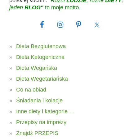
polskiej kuchni.
"Różni
LUDZIE
, różne
DIETY
,
jeden
BLOG"
to moje motto.
Dieta Bezglutenowa
Dieta Ketogeniczna
Dieta Wegańska
Dieta Wegetariańska
Co na obiad
Śniadania i kolacje
Inne diety i kategorie …
Przepisy na imprezy
Znajdź PRZEPIS