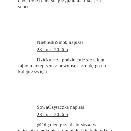
choc troszke mi sie przypalił ale i tak jest
super
NiebieskiSmok
napisał
28 lipca 2026 o
Dziekuje za podzielenie się takim
fajnym przepisem z pewnoscia zrobię go na
kolejne święta
SowaCzytaczka
napisał
28 lipca 2026 o
@Olga ten przepis to strzał w
dziesiątke moje pierwsze podejście bylo udane