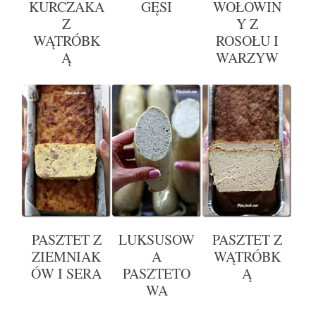
KURCZAKA
GĘSI
WOŁOWIN
Z
Y Z
WĄTRÓBK
ROSOŁU I
Ą
WARZYW
PASZTET Z
LUKSUSOW
PASZTET Z
ZIEMNIAK
A
WĄTRÓBK
ÓW I SERA
PASZTETO
Ą
WA