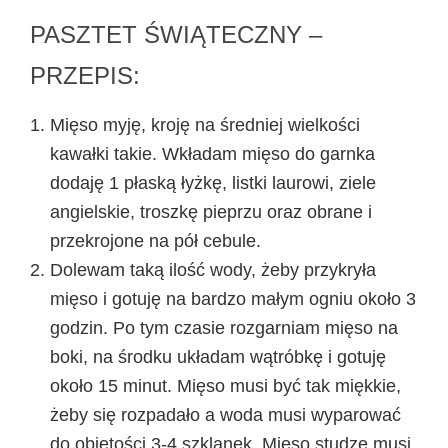
PASZTET ŚWIĄTECZNY –
PRZEPIS:
Mięso myję, kroję na średniej wielkości
kawałki takie. Wkładam mięso do garnka
dodaję 1 płaską łyżkę, listki laurowi, ziele
angielskie, troszkę pieprzu oraz obrane i
przekrojone na pół cebule.
Dolewam taką ilość wody, żeby przykryła
mięso i gotuję na bardzo małym ogniu około 3
godzin. Po tym czasie rozgarniam mięso na
boki, na środku układam wątróbkę i gotuję
około 15 minut. Mięso musi być tak miękkie,
żeby się rozpadało a woda musi wyparować
do objętości 3-4 szklanek. Mięso studzę musi