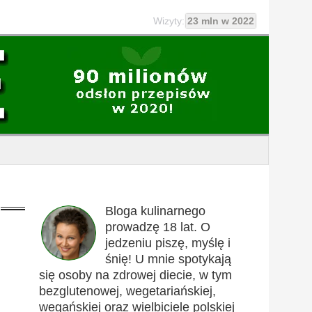
Wizyty:
23 mln w 2022
Bloga kulinarnego
prowadzę 18 lat. O
jedzeniu piszę, myślę i
śnię! U mnie spotykają
się osoby na zdrowej diecie, w tym
bezglutenowej, wegetariańskiej,
wegańskiej oraz wielbiciele polskiej