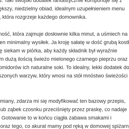
. Taki swojski dodatek fantastycznie komponuje się z
większy, niedzielny obiad, idealnym uzupełnieniem menu
, która rozgrzeje każdego domownika.
ność, która zajmuje dosłownie kilka minut, a uśmiech na
ten minimalny wysiłek. Ja kroję sałatę w dość grubą kost
lę siekam w piórka, aby każdy składnik był wyraźnie
 dużą ilością świeżo mielonego czarnego pieprzu oraz
omidorów ich naturalne soki. To idealny, lekki dodatek d
szonych warzyw, który wnosi na stół mnóstwo świeżości 
miany, zdarza mi się modyfikować ten bazowy przepis,
lub ząbek czosnku przeciśnięty przez praskę, co nadaje
. Gotowanie to w końcu ciągła zabawa smakami i
raz tego, co akurat mamy pod ręką w domowej spiżarni