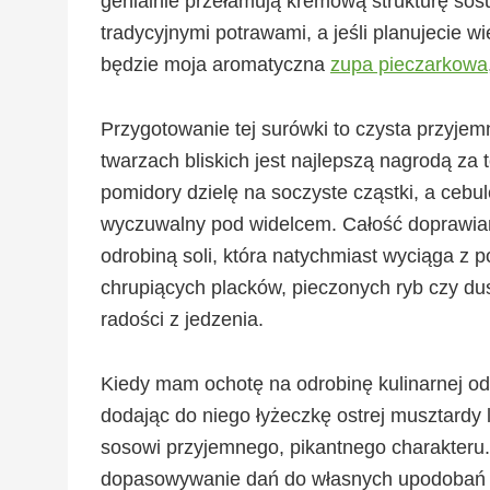
genialnie przełamują kremową strukturę sosu
tradycyjnymi potrawami, a jeśli planujecie 
będzie moja aromatyczna
zupa pieczarkowa
Przygotowanie tej surówki to czysta przyjem
twarzach bliskich jest najlepszą nagrodą za 
pomidory dzielę na soczyste cząstki, a cebu
wyczuwalny pod widelcem. Całość doprawiam
odrobiną soli, która natychmiast wyciąga z p
chrupiących placków, pieczonych ryb czy du
radości z jedzenia.
Kiedy mam ochotę na odrobinę kulinarnej od
dodając do niego łyżeczkę ostrej musztardy 
sosowi przyjemnego, pikantnego charakteru
dopasowywanie dań do własnych upodobań o