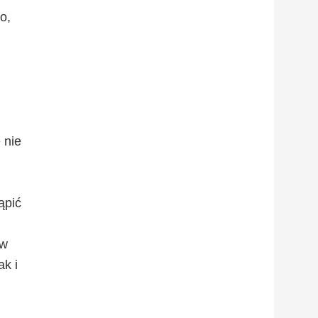
o,
 nie
ąpić
ów
ak i