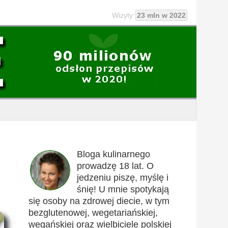
Wizyty:
23 mln w 2022
Bloga kulinarnego
prowadzę 18 lat. O
jedzeniu piszę, myślę i
śnię! U mnie spotykają
się osoby na zdrowej diecie, w tym
bezglutenowej, wegetariańskiej,
wegańskiej oraz wielbiciele polskiej