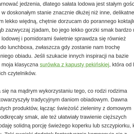
rnować jedzenia, dlatego sałata lodowa jest stałym goś
 w doskonałym stanie znacznie dłużej niż inne, delikatn
sem lekko więdną, chętnie dorzucam do porannego koktajl
b zazwyczaj zjadam, bo jego lekko gorzki smak bardzo 
 lodowej i pomidorami świetnie sprawdza się również
 do lunchboxa, zwłaszcza gdy zostanie nam trochę
ego obiadu. Jeśli szukacie innych inspiracji na bazie
ę moja klasyczna
surówka z kapusty pekińskiej
, która od 
ch czytelników.
a się na mądrym wykorzystaniu tego, co rodzi rodzima
ze towarzyszyły tradycyjnym daniom obiadowym. Dawna
stych produktów, łącząc świeżość zieleniny z domowym
podkręcały smak, ale też ułatwiały trawienie cięższych
odaję solidną porcję świeżego koperku lub szczypiorku, 