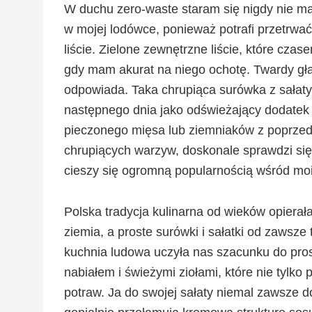
W duchu zero-waste staram się nigdy nie ma
w mojej lodówce, ponieważ potrafi przetrwać
liście. Zielone zewnętrzne liście, które cza
gdy mam akurat na niego ochotę. Twardy głą
odpowiada. Taka chrupiąca surówka z sałaty
następnego dnia jako odświeżający dodatek
pieczonego mięsa lub ziemniaków z poprzedni
chrupiących warzyw, doskonale sprawdzi si
cieszy się ogromną popularnością wśród moi
Polska tradycja kulinarna od wieków opierał
ziemia, a proste surówki i sałatki od zaws
kuchnia ludowa uczyła nas szacunku do pro
nabiałem i świeżymi ziołami, które nie tylko 
potraw. Ja do swojej sałaty niemal zawsze d