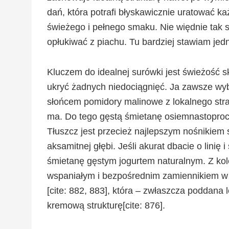
dań, która potrafi błyskawicznie uratować 
świeżego i pełnego smaku. Nie więdnie tak s
opłukiwać z piachu. Tu bardziej stawiam je
Kluczem do idealnej surówki jest świeżość s
ukryć żadnych niedociągnięć. Ja zawsze wyb
słońcem pomidory malinowe z lokalnego stra
ma. Do tego gęstą śmietanę osiemnastoproc
Tłuszcz jest przecież najlepszym nośnikiem 
aksamitnej głębi. Jeśli akurat dbacie o linię 
śmietanę gęstym jogurtem naturalnym. Z kole
wspaniałym i bezpośrednim zamiennikiem w 
[cite: 882, 883], która – zwłaszcza poddana 
kremową strukturę[cite: 876].