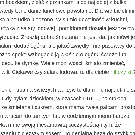
boczkiem, zjeść z grzankami albo najlepiej z bułką
wtedy takie danie lunchowe powstanie. Dla wielbicieli m
ka albo udko pieczone. W sumie dowolność w kuchni,
ówka z sałaty lodowej i pomidorami dostała jeszcze dw
 wyrzucać. Zresztą dobra śmietana nie jest zła, jak mówi j
łam dodać ogórki, ale jakoś zwiędły i nie pasowały do 
żna spoko wzbogacić ją właśnie o ogórki świeże lub
 cebulkę dymkę. Wiele możliwości, śmiało zmieniać,
wili. Ciekawe czy sałata lodowa, to dla ciebie
hit czy kit
ięk chrupania świeżych warzyw to dla mnie najpiękniejs
m. Gdy byłam dzieckiem, w czasach PRL-u, na stołach
 ze śmietaną i cukrem, którą mama rwała palcami prost
em wracam do tamtych lat, w codziennym menu bardzo
eka mnie swoją niesamowitą soczystością i tym, że
szaniu z cięższym sosem. To genialna baza do szybkic