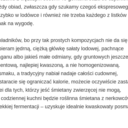
każdy obiad, zwłaszcza gdy szukamy czegoś ekspresoweg
zybko w lodówce i również nie trzeba każdego z listków
dnak na wygodę.
kładników, bo przy tak prostych kompozycjach nie da się
ieram jędrną, ciężką główkę sałaty lodowej, pachnące
ganu albo jakieś małe odmiany, gdy gruntowych jeszcze
entową, najlepiej kwaszoną, a nie homogenizowaną.
smaku, a tradycyjny nabiał nadaje całości cudownej,
i staracie się ograniczać kalorie, możecie oczywiście zast
i dla tych, którzy jeść śmietany zwierzęcej nie mogą,
codziennej kuchni będzie roślinna śmietana z nerkowc
lekkiej fermentacji – uzyskuje idealnie kwaskowaty posm