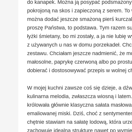
do kanapek. Można ją posypać podsmażonym 
pokrojoną na skos i zapieczoną z serem. To 
można dodać jeszcze smażoną pierś kurcza
proszę Państwa, to podstawa. Tym razem sur
łyżki śmietany, bo mi zostały, a ja nie lubię
z używanych u nas w domu porzekadeł. Chcia
zestawu. Chciałam jeszcze nadmienić, że mo
małosolne, paprykę czerwoną albo po prostu
dobierać i dostosowywać przepis w wolnej ch
W mojej kuchni zawsze coś się dzieje, a dźw
kulinarna melodia, zwłaszcza wiosną i late
królowała głównie klasyczna sałata masłowa
emaliowanej miski. Dziś, choć z sentyment
chętnie stawiam na sałatę lodową, która urz
zachowuje idealną strukturę nawet po wymie