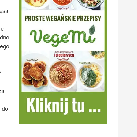
ięsa
ie
edno
tego
?
za
o do
h