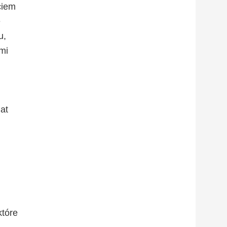
ciem
e
u,
mi
lat
które