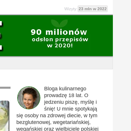
Wizyty:
23 mln w 2022
Bloga kulinarnego
prowadzę 18 lat. O
jedzeniu piszę, myślę i
śnię! U mnie spotykają
się osoby na zdrowej diecie, w tym
bezglutenowej, wegetariańskiej,
wegańskiej oraz wielbiciele polskiej