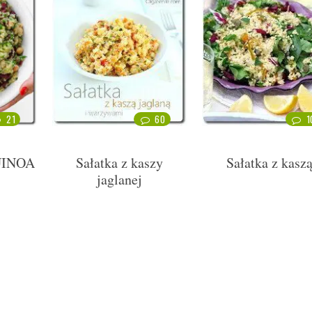
21
60
1
UINOA
Sałatka z kaszy
Sałatka z kasz
jaglanej