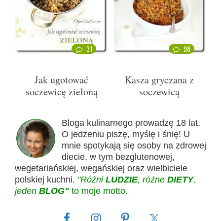
31
98
Jak ugotować
Kasza gryczana z
soczewicę zieloną
soczewicą
Bloga kulinarnego prowadzę 18 lat.
O jedzeniu piszę, myślę i śnię! U
mnie spotykają się osoby na zdrowej
diecie, w tym bezglutenowej,
wegetariańskiej, wegańskiej oraz wielbiciele
polskiej kuchni.
"Różni
LUDZIE
, różne
DIETY
,
jeden
BLOG"
to moje motto.