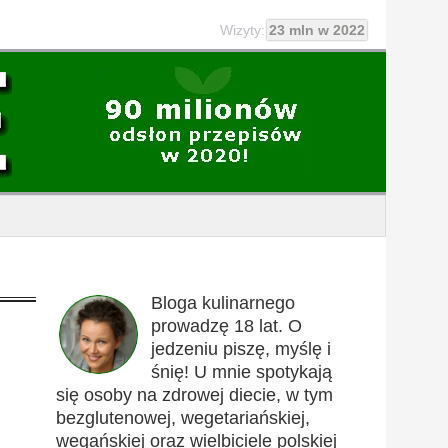
Wizyty:
23 mln w 2022
Bloga kulinarnego
prowadzę 18 lat. O
jedzeniu piszę, myślę i
śnię! U mnie spotykają
się osoby na zdrowej diecie, w tym
bezglutenowej, wegetariańskiej,
wegańskiej oraz wielbiciele polskiej