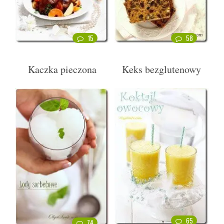
15
58
Kaczka pieczona
Keks bezglutenowy
65
74