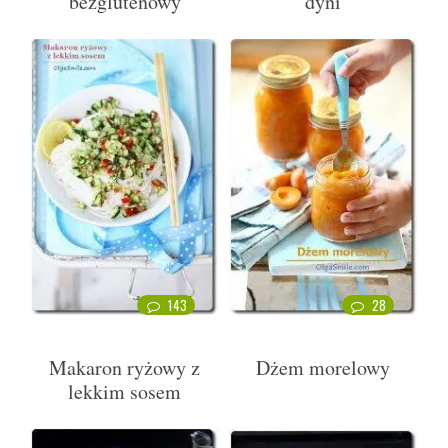
bezglutenowy
dyni
143
28
Makaron ryżowy z
Dżem morelowy
lekkim sosem