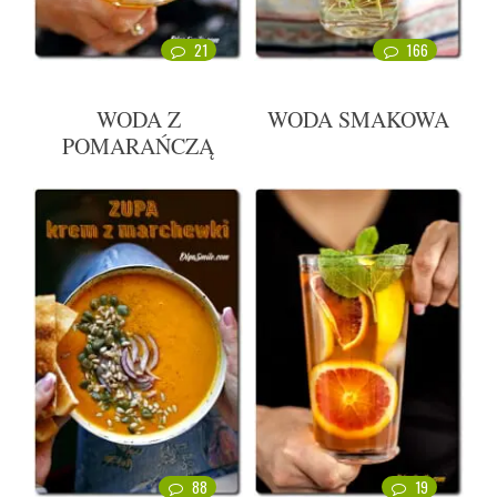
21
166
WODA Z
WODA SMAKOWA
POMARAŃCZĄ
88
19