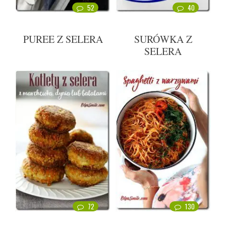
52
40
PUREE Z SELERA
SURÓWKA Z
SELERA
72
130