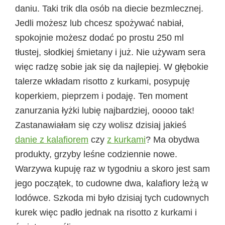
daniu. Taki trik dla osób na diecie bezmlecznej.
Jedli możesz lub chcesz spożywać nabiał,
spokojnie możesz dodać po prostu 250 ml
tłustej, słodkiej śmietany i już. Nie używam sera
więc radzę sobie jak się da najlepiej. W głębokie
talerze wkładam risotto z kurkami, posypuję
koperkiem, pieprzem i podaję. Ten moment
zanurzania łyżki lubię najbardziej, ooooo tak!
Zastanawiałam się czy wolisz dzisiaj jakieś
danie z kalafiorem
czy
z kurkami
? Ma obydwa
produkty, grzyby leśne codziennie nowe.
Warzywa kupuję raz w tygodniu a skoro jest sam
jego początek, to cudowne dwa, kalafiory leżą w
lodówce. Szkoda mi było dzisiaj tych cudownych
kurek więc padło jednak na risotto z kurkami i