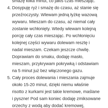
smażę kilka minut, co jakiś czas mieszając.
Dosypuję ryż i smażę do czasu, aż stanie się
przeźroczysty. Wlewam jedną łyżkę wazową
wywaru. Mieszam do czasu, aż niemal cały
zostanie wchłonięty. Wtedy wlewam kolejną
porcję cały czas mieszając. Po wchłonięciu
kolejnej części wywaru dolewam resztę i
nadal mieszam. Czekam jeszcze chwilę.
Doprawiam do smaku, dodaję masło,
mieszam, przykrywam pokrywką i odstawiam
na 5 minut już bez włączonego gazu.
Cały proces dolewania i mieszania zajmuje
około 15-20 minut, dzięki niemu właśnie
risotto z kurkami jest takie kremowe, maślane
i pyszne! Pod sam koniec dodaję zmiksowane
orzechy z wodą aby dodać kremowej,