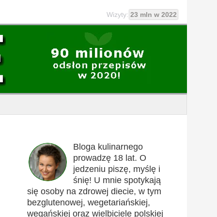
Wizyty:
23 mln w 2022
Bloga kulinarnego
prowadzę 18 lat. O
jedzeniu piszę, myślę i
śnię! U mnie spotykają
się osoby na zdrowej diecie, w tym
bezglutenowej, wegetariańskiej,
wegańskiej oraz wielbiciele polskiej