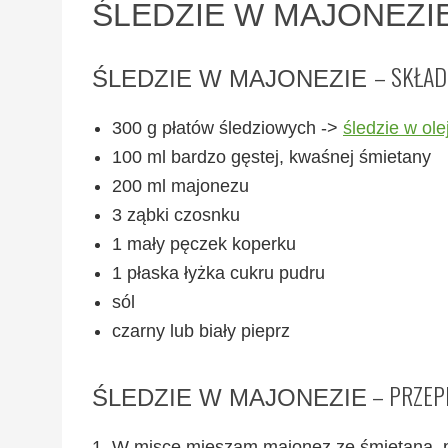
ŚLEDZIE W MAJONEZI
– SKŁAD
ŚLEDZIE W MAJONEZIE
300 g płatów śledziowych ->
śledzie w ole
100 ml bardzo gęstej, kwaśnej śmietany
200 ml majonezu
3 ząbki czosnku
1 mały pęczek koperku
1 płaska łyżka cukru pudru
sól
czarny lub biały pieprz
– PRZEPI
ŚLEDZIE W MAJONEZIE
W misce mieszam majonez ze śmietaną, p