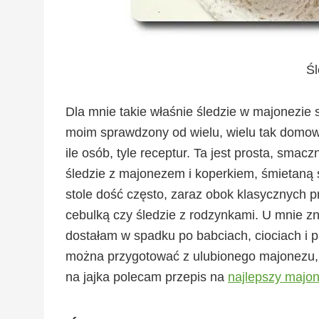
Śl
Dla mnie takie właśnie śledzie w majonezie s
moim sprawdzony od wielu, wielu tak domow
ile osób, tyle receptur. Ta jest prosta, sma
śledzie z majonezem i koperkiem, śmietaną s
stole dość często, zaraz obok klasycznych pr
cebulką czy śledzie z rodzynkami. U mnie zna
dostałam w spadku po babciach, ciociach i
można przygotować z ulubionego majonezu, t
na jajka polecam przepis na
najlepszy majo