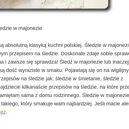
edzie w majonezie
ą absolutną klasyką kuchni polskiej. Śledzie w majonezi
ym przepisem na śledzie. Doskonale zdaje sobie spraw
czna i zawsze się sprawdza! Śledź w majonezie lub inaczej
ą dość wyraziste w smaku. Pojawiają się on na wigilijn
zepisów na śledzie jak: śledzie w śmietanie, śledzie z
jdziecie kilkanaście przepisów na śledzie, na które prz
 pamiętam sama z domu rodzinnego. Śledzie w majonezi
akiego, który smakuje wam najbardziej. Jeśli macie ale
nez
.