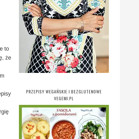
e to
ę, że
ym
PRZEPISY WEGAŃSKIE I BEZGLUTENOWE
episy
VEGEMI.PL
e
rgię