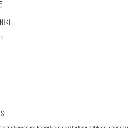
E
NIKI:
ju
S:
oszatkowanym koperkiem i roztartymi ząbkami czosnku