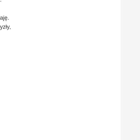
aję.
yzły,