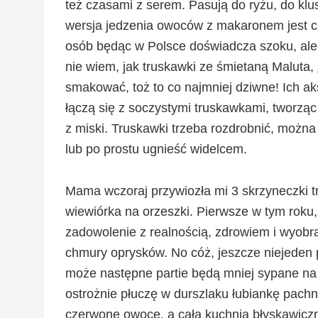
też czasami z serem. Pasują do ryżu, do klu
wersja jedzenia owoców z makaronem jest c
osób będąc w Polsce doświadcza szoku, ale 
nie wiem, jak truskawki ze śmietaną Maluta,
smakować, toż to co najmniej dziwne! Ich ak
łączą się z soczystymi truskawkami, tworząc
z miski. Truskawki trzeba rozdrobnić, można
lub po prostu ugnieść widelcem.
Mama wczoraj przywiozła mi 3 skrzyneczki tru
wiewiórka na orzeszki. Pierwsze w tym roku, 
zadowolenie z realnością, zdrowiem i wyob
chmury oprysków. No cóż, jeszcze niejeden
może następne partie będą mniej sypane na p
ostrożnie płuczę w durszlaku łubiankę pac
czerwone owoce, a cała kuchnia błyskawiczn