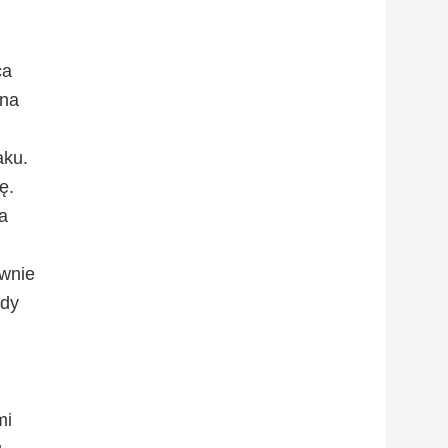
ca
ana
aku.
ę.
ła
ównie
udy
mi