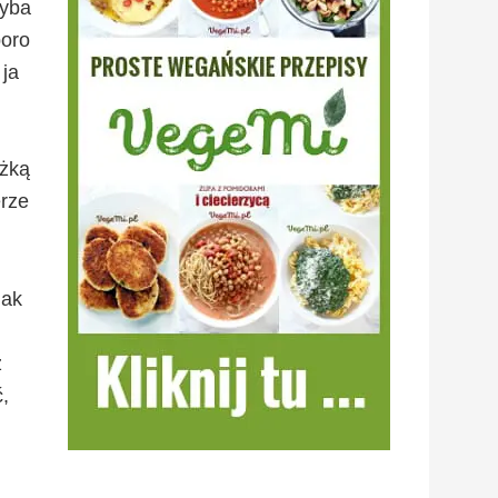
hyba
poro
 ja
yżką
erze
jak
z
,