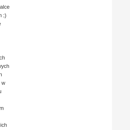
alce
 ;)
e
ych
wych
h
b w
u
am
ich