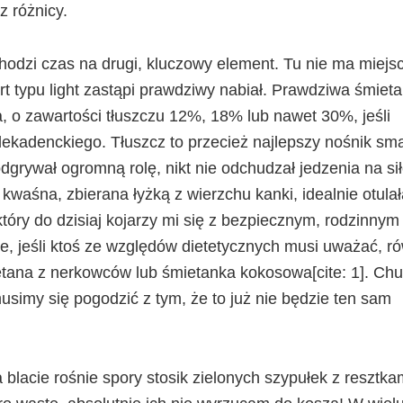
z różnicy.
hodzi czas na drugi, kluczowy element. Tu nie ma miejs
t typu light zastąpi prawdziwy nabiał. Prawdziwa śmiet
a, o zawartości tłuszczu 12%, 18% lub nawet 30%, jeśli
ekadenckiego. Tłuszcz to przecież najlepszy nośnik sm
odgrywał ogromną rolę, nikt nie odchudzał jedzenia na sił
 kwaśna, zbierana łyżką z wierzchu kanki, idealnie otula
tóry do dzisiaj kojarzy mi się z bezpiecznym, rodzinnym
, jeśli ktoś ze względów dietetycznych musi uważać, r
etana z nerkowców lub śmietanka kokosowa[cite: 1]. Ch
musimy się pogodzić z tym, że to już nie będzie ten sam
lacie rośnie spory stosik zielonych szypułek z resztka