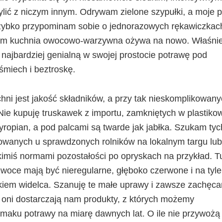
ylić z niczym innym. Odrywam zielone szypułki, a moje p
Szybko przypominam sobie o jednorazowych rękawiczkach
órym kuchnia owocowo-warzywna ożywa na nowo. Właśni
 najbardziej genialną w swojej prostocie potrawę pod
śmiech i beztroskę.
ni jest jakość składników, a przy tak nieskomplikowan
. Nie kupuję truskawek z importu, zamkniętych w plastiko
ropian, a pod palcami są twarde jak jabłka. Szukam tyc
owanych u sprawdzonych rolników na lokalnym targu lu
kimiś normami pozostałości po opryskach na przykład. T
oce mają być nieregularne, głęboko czerwone i na tyle
skiem widelca. Szanuję te małe uprawy i zawsze zachęc
 oni dostarczają nam produkty, z których możemy
aku potrawy na miarę dawnych lat. O ile nie przywożą 