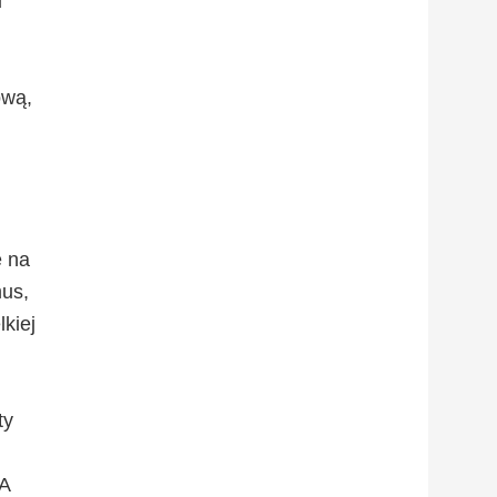
u
ową,
e na
mus,
lkiej
ty
 A