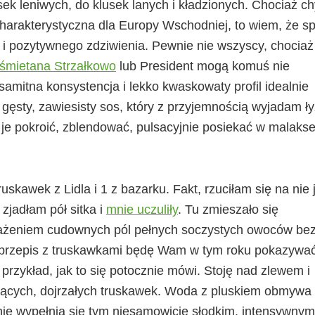
sek leniwych, do klusek lanych i kładzionych. Chociaż c
harakterystyczna dla Europy Wschodniej, to wiem, że s
i pozytywnego zdziwienia. Pewnie nie wszyscy, chociaż
śmietana Strzałkowo
lub President mogą komuś nie
samitna konsystencja i lekko kwaskowaty profil idealnie
 gęsty, zawiesisty sos, który z przyjemnością wyjadam ł
 je pokroić, zblendować, pulsacyjnie posiekać w malaks
skawek z Lidla i 1 z bazarku. Fakt, rzuciłam się na nie 
zjadłam pół sitka i
mnie uczuliły
. Tu zmieszało się
rażeniem cudownych pól pełnych soczystych owoców be
 przepis z truskawkami będę Wam w tym roku pokazywać
rzykład, jak to się potocznie mówi. Stoję nad zlewem i
hnących, dojrzałych truskawek. Woda z pluskiem obmywa
ie wypełnia się tym niesamowicie słodkim, intensywnym