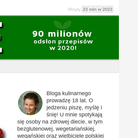
Wizyty:
23 mln w 2022
Bloga kulinarnego
prowadzę 18 lat. O
jedzeniu piszę, myślę i
śnię! U mnie spotykają
się osoby na zdrowej diecie, w tym
bezglutenowej, wegetariańskiej,
wegańskiej oraz wielbiciele polskiej