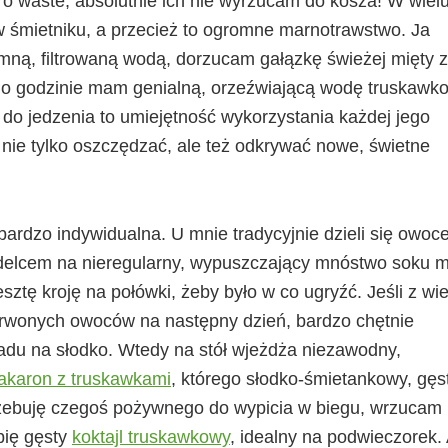
o waste, absolutnie ich nie wyrzucam do kosza! W wiel
w śmietniku, a przecież to ogromne marnotrawstwo. Ja
ną, filtrowaną wodą, dorzucam gałązkę świeżej mięty z
 Po godzinie mam genialną, orzeźwiającą wodę truskawk
 do jedzenia to umiejętność wykorzystania każdej jego
 nie tylko oszczędzać, ale też odkrywać nowe, świetne
rdzo indywidualna. U mnie tradycyjnie dzieli się owoc
delcem na nieregularny, wypuszczający mnóstwo soku 
esztę kroję na połówki, żeby było w co ugryźć. Jeśli z wie
czerwonych owoców na następny dzień, bardzo chętnie
iadu na słodko. Wtedy na stół wjeżdża niezawodny,
karon z truskawkami
, którego słodko-śmietankowy, gęs
otrzebuję czegoś pożywnego do wypicia w biegu, wrzucam
obię gęsty
koktajl truskawkowy
, idealny na podwieczorek.