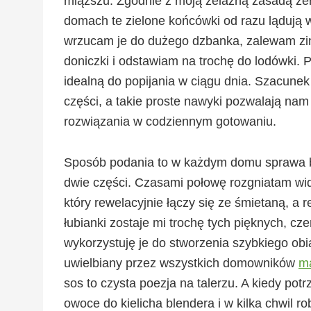
miąższu. Zgodnie z moją żelazną zasadą zer
domach te zielone końcówki od razu lądują 
wrzucam je do dużego dzbanka, zalewam zim
doniczki i odstawiam na trochę do lodówki.
idealną do popijania w ciągu dnia. Szacunek
części, a takie proste nawyki pozwalają nam
rozwiązania w codziennym gotowaniu.
Sposób podania to w każdym domu sprawa ba
dwie części. Czasami połowę rozgniatam wi
który rewelacyjnie łączy się ze śmietaną, a r
łubianki zostaje mi trochę tych pięknych, 
wykorzystuję je do stworzenia szybkiego ob
uwielbiany przez wszystkich domowników
ma
sos to czysta poezja na talerzu. A kiedy p
owoce do kielicha blendera i w kilka chwil r