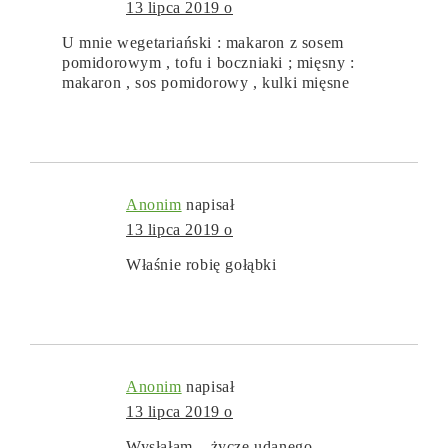
13 lipca 2019 o
U mnie wegetariański : makaron z sosem
pomidorowym , tofu i boczniaki ; mięsny :
makaron , sos pomidorowy , kulki mięsne
Anonim
napisał
13 lipca 2019 o
Właśnie robię gołąbki
Anonim
napisał
13 lipca 2019 o
Wysłałam – życzę udanego