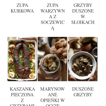
ZUPA
ZUPA
GRZYBY
KURKOWA
WARZYWN
DUSZONE
A Z
W
SOCZEWIC
SŁOIKACH
Ą
KASZANKA
MARYNOW
DUSZONE
PIECZONA
ANE
GRZYBY
Z
OPIEŃKI W
GRZYBAMI
OCCIE