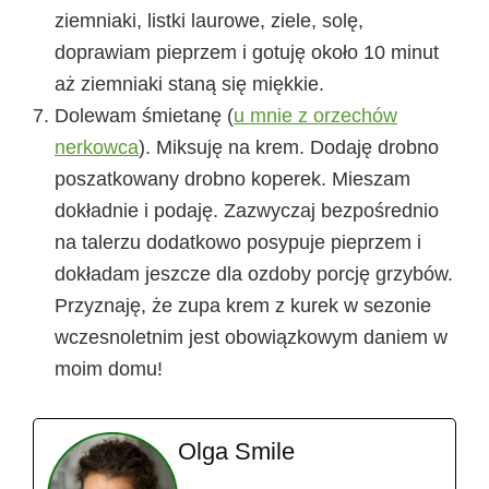
ziemniaki, listki laurowe, ziele, solę,
doprawiam pieprzem i gotuję około 10 minut
aż ziemniaki staną się miękkie.
Dolewam śmietanę (
u mnie z orzechów
nerkowca
). Miksuję na krem. Dodaję drobno
poszatkowany drobno koperek. Mieszam
dokładnie i podaję. Zazwyczaj bezpośrednio
na talerzu dodatkowo posypuje pieprzem i
dokładam jeszcze dla ozdoby porcję grzybów.
Przyznaję, że zupa krem z kurek w sezonie
wczesnoletnim jest obowiązkowym daniem w
moim domu!
Olga Smile