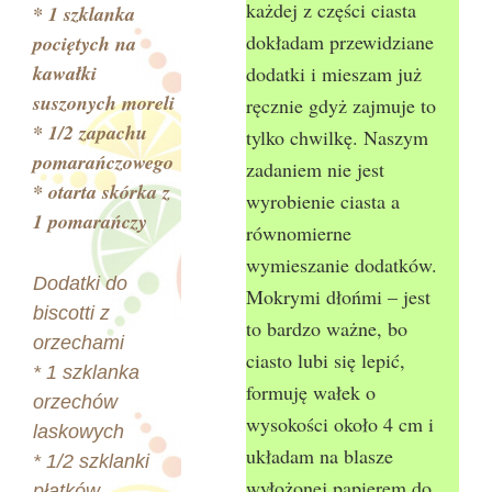
każdej z części ciasta
* 1 szklanka
dokładam przewidziane
pociętych na
kawałki
dodatki i mieszam już
suszonych moreli
ręcznie gdyż zajmuje to
* 1/2 zapachu
tylko chwilkę. Naszym
pomarańczowego
zadaniem nie jest
* otarta skórka z
wyrobienie ciasta a
1 pomarańczy
równomierne
wymieszanie dodatków.
Dodatki do
Mokrymi dłońmi – jest
biscotti z
to bardzo ważne, bo
orzechami
ciasto lubi się lepić,
* 1 szklanka
formuję wałek o
orzechów
wysokości około 4 cm i
laskowych
układam na blasze
* 1/2 szklanki
wyłożonej papierem do
płatków