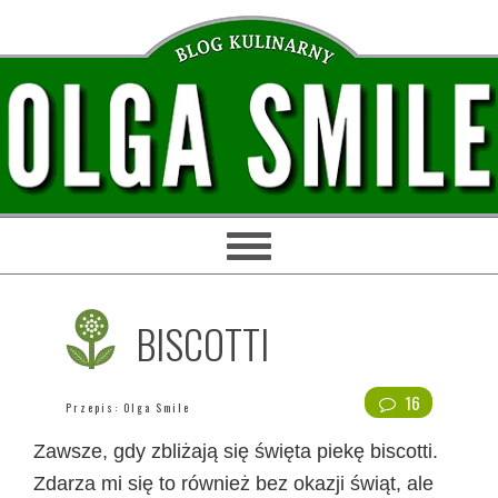
Przejdź
Przejdź
Przejdź
Przejdź
do
do
do
do
głównej
treści
głównego
stopki
nawigacji
paska
bocznego
BISCOTTI
16
Przepis:
Olga Smile
Zawsze, gdy zbliżają się święta piekę biscotti.
Zdarza mi się to również bez okazji świąt, ale