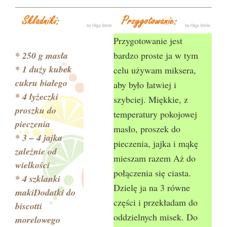
Przygotowanie jest
* 250 g masła
bardzo proste ja w tym
* 1 duży kubek
celu używam miksera,
cukru białego
aby było łatwiej i
* 4 łyżeczki
szybciej. Miękkie, z
proszku do
temperatury pokojowej
pieczenia
masło, proszek do
* 3 – 4 jajka
pieczenia, jajka i mąkę
zależnie od
mieszam razem Aż do
wielkości
połączenia się ciasta.
* 4 szklanki
Dzielę ja na 3 równe
makiDodatki do
części i przekładam do
biscotti
oddzielnych misek. Do
morelowego