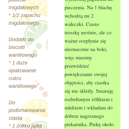
pieczenia. Na 1 blachę
migdałowych
wchodzą mi 2
* 1/2 zapachu
migdałowego
wałeczki. Ciasto
troszkę urośnie, ale co
Dodatki do
ważne rozpłynie się
biscotti
nieznacznie na boki,
waniliowego
więc musimy
* 1 duże
przewidzieć
opakowanie
powiększanie swojej
cukru
objętości, aby ciastka
waniliowego
się nie skleiły. Smaruję
rozbełtanym żółtkiem i
Do
mlekiem i wkładam do
podsmarowania
dobrze nagrzanego
ciasta
piekarnika. Piekę około
* 1 żółtko jajka