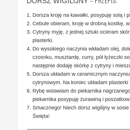
– PRZEPIS:
DORSZ WIGILIJNY
Dorsza kroję na kawałki, posypuję solą i 
Cebule obieram, kroję w drobną kostkę, w
Cytryny myję, z jednej sztuki ocieram skó
plasterki.
Do wysokiego naczynia wkładam olej, dole
czosnku, musztardę, curry, pół łyżeczki sol
następnie dodaję skórkę z cytryny i miesz
Dorsza układam w ceramicznym naczyniu 
cytrynowym. Na koniec układam plasterki 
Rybę wstawiam do piekarnika nagrzanego d
piekarnika posypuję żurawiną i poszatkow
Smacznego! Niech dorsz wigilijny w sos
Święta!