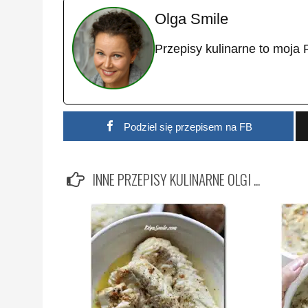
Olga Smile
Przepisy kulinarne to moja 
Podziel się przepisem na FB
INNE PRZEPISY KULINARNE OLGI ...