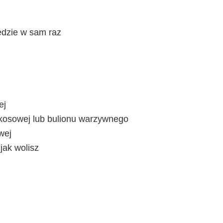
będzie w sam raz
ej
okosowej lub bulionu warzywnego
wej
jak wolisz