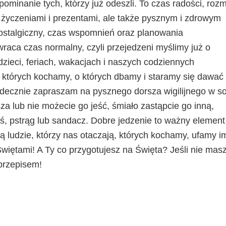
pominanie tych, którzy już odeszli. To czas radości, roz
o życzeniami i prezentami, ale także pysznym i zdrowym
ostalgiczny, czas wspomnień oraz planowania
aca czas normalny, czyli przejedzeni myślimy już o
zieci, feriach, wakacjach i naszych codziennych
, których kochamy, o których dbamy i staramy się dawać
erdecznie zapraszam na pysznego dorsza wigilijnego w s
sza lub nie możecie go jeść, śmiało zastąpcie go inną,
oś, pstrąg lub sandacz. Dobre jedzenie to ważny element
są ludzie, którzy nas otaczają, których kochamy, ufamy im
więtami! A Ty co przygotujesz na Święta? Jeśli nie mas
przepisem!