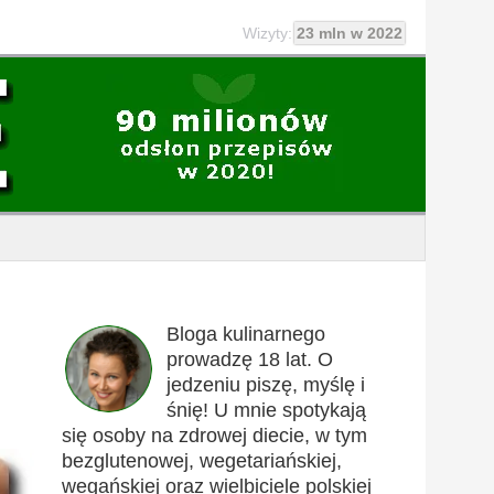
Wizyty:
23 mln w 2022
Bloga kulinarnego
prowadzę 18 lat. O
jedzeniu piszę, myślę i
śnię! U mnie spotykają
się osoby na zdrowej diecie, w tym
bezglutenowej, wegetariańskiej,
wegańskiej oraz wielbiciele polskiej