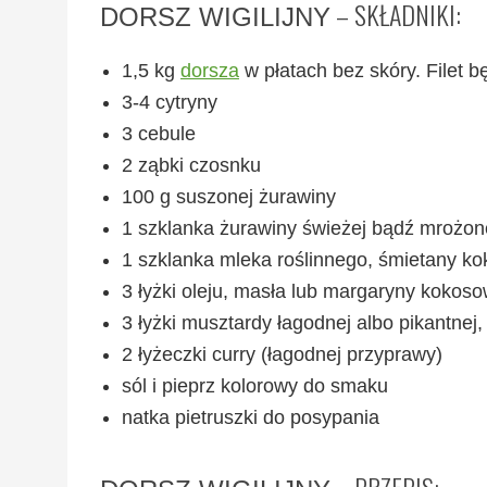
– SKŁADNIKI:
DORSZ WIGILIJNY
1,5 kg
dorsza
w płatach bez skóry. Filet 
3-4 cytryny
3 cebule
2 ząbki czosnku
100 g suszonej żurawiny
1 szklanka żurawiny świeżej bądź mrożon
1 szklanka mleka roślinnego, śmietany k
3 łyżki oleju, masła lub margaryny kokoso
3 łyżki musztardy łagodnej albo pikantnej, 
2 łyżeczki curry (łagodnej przyprawy)
sól i pieprz kolorowy do smaku
natka pietruszki do posypania