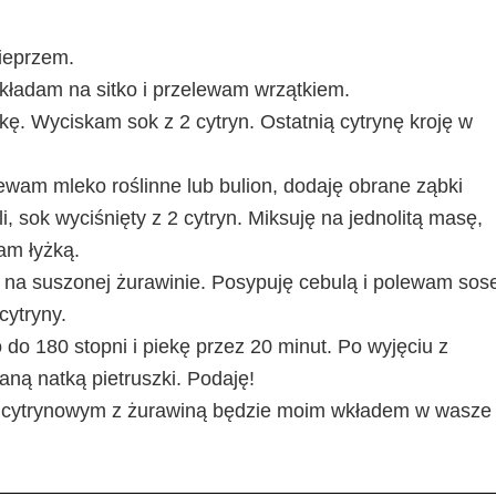
pieprzem.
kładam na sitko i przelewam wrzątkiem.
rkę. Wyciskam sok z 2 cytryn. Ostatnią cytrynę kroję w
wam mleko roślinne lub bulion, dodaję obrane ząbki
i, sok wyciśnięty z 2 cytryn. Miksuję na jednolitą masę,
am łyżką.
na suszonej żurawinie. Posypuję cebulą i polewam so
cytryny.
o 180 stopni i piekę przez 20 minut. Po wyjęciu z
aną natką pietruszki. Podaję!
ie cytrynowym z żurawiną będzie moim wkładem w wasze