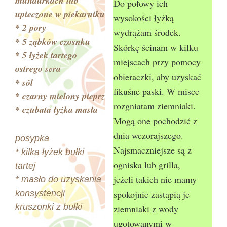
mundurkach lub
Do połowy ich
upieczone w piekarniku
wysokości łyżką
* 2 pory
wydrążam środek.
* 5 ząbków czosnku
Skórkę ścinam w kilku
* 5 łyżek tartego
miejscach przy pomocy
ostrego sera
obieraczki, aby uzyskać
* sól
fikuśne paski. W misce
* czarny mielony pieprz
rozgniatam ziemniaki.
* czubata łyżka masła
Mogą one pochodzić z
dnia wczorajszego.
posypka
Najsmaczniejsze są z
* kilka łyżek bułki
ogniska lub grilla,
tartej
jeżeli takich nie mamy
* masło do uzyskania
konsystencji
spokojnie zastąpią je
kruszonki z bułki
ziemniaki z wody
ugotowanymi w