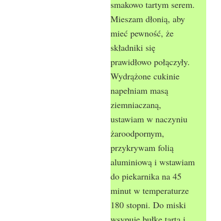
smakowo tartym serem.
Mieszam dłonią, aby
mieć pewność, że
składniki się
prawidłowo połączyły.
Wydrążone cukinie
napełniam masą
ziemniaczaną,
ustawiam w naczyniu
żaroodpornym,
przykrywam folią
aluminiową i wstawiam
do piekarnika na 45
minut w temperaturze
180 stopni. Do miski
wsypuję bułkę tartą i