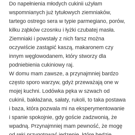
Do napełnienia młodych cukinii użyłam
wspomnianych już tytułowych ziemniaków,
tartego ostrego sera w typie parmegiano, porów,
kilku ząbków czosnku i łyżki czubatej masła.
Ziemniaki i powstały z nich farsz można
oczywiście zastąpić kaszą, makaronem czy
innym węglowodanem, który stworzy dla
podniebienia cukiniowy raj.
W domu mam zawsze, a przynajmniej bardzo
często sporo warzyw, gdyż przeważają one w
mojej kuchni. Lodówka pęka w szwach od
cukinii, bakłażana, sałaty, rukoli, to taka postawa
i baza, która pozwala mi na eksperymentowanie
i spanie spokojnie, gdy goście zadzwonią, że
wpadną. Przynajmniej mam pewność, że mogę
od ręki przygotować jedzenie, które będzie