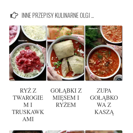
INNE PRZEPISY KULINARNE OLGI ...
RYŻ Z
GOŁĄBKI Z
ZUPA
TWAROGIE
MIĘSEM I
GOŁĄBKO
M I
RYŻEM
WA Z
TRUSKAWK
KASZĄ
AMI