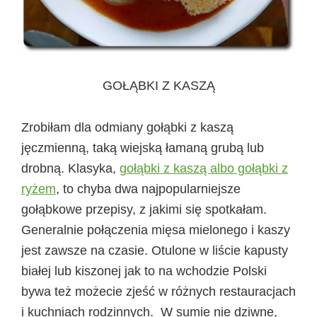
GOŁĄBKI Z KASZĄ
Zrobiłam dla odmiany gołąbki z kaszą
jęczmienną, taką wiejską łamaną grubą lub
drobną. Klasyka,
gołąbki z kaszą albo gołąbki z
ryżem
, to chyba dwa najpopularniejsze
gołąbkowe przepisy, z jakimi się spotkałam.
Generalnie połączenia mięsa mielonego i kaszy
jest zawsze na czasie. Otulone w liście kapusty
białej lub kiszonej jak to na wchodzie Polski
bywa też możecie zjeść w różnych restauracjach
i kuchniach rodzinnych. W sumie nie dziwne,