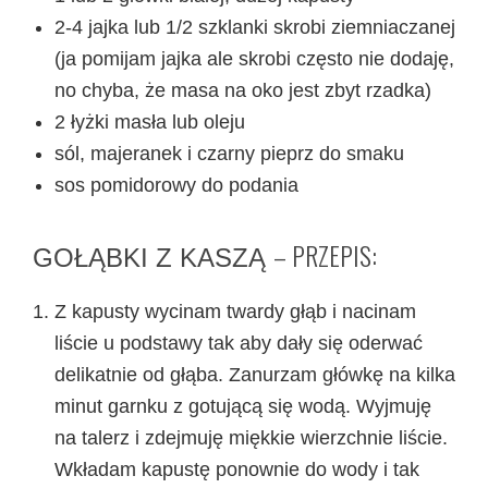
2-4 jajka lub 1/2 szklanki skrobi ziemniaczanej
(ja pomijam jajka ale skrobi często nie dodaję,
no chyba, że masa na oko jest zbyt rzadka)
2 łyżki masła lub oleju
sól, majeranek i czarny pieprz do smaku
sos pomidorowy do podania
– PRZEPIS:
GOŁĄBKI Z KASZĄ
Z kapusty wycinam twardy głąb i nacinam
liście u podstawy tak aby dały się oderwać
delikatnie od głąba. Zanurzam główkę na kilka
minut garnku z gotującą się wodą. Wyjmuję
na talerz i zdejmuję miękkie wierzchnie liście.
Wkładam kapustę ponownie do wody i tak