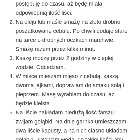
postępuję do czasu, aż będę miała
odpowiednią ilość liści.
Na oleju lub maśle smażę na złoto drobno
poszatkowane cebule. Po chwili dodaje stare
na tarce o drobnych oczkach marchwie.
Smażę razem przez kilka minut.
Kaszę moczę przez 2 godziny w ciepłej
wodzie. Odcedzam.
W misce mieszam mięso z cebulą, kaszą,
dwoma jajkami, doprawiam do smaku solą i
pieprzem. Masę wyrabiam do czasu, aż
będzie kleista.
Na liście nakładam niedużą ilość farszu i
zwijam gołąbki. Na dnie garnka umieszczam
dwa liście kapusty, a na nich ciasno układam
gołąbki. Zalewam wodą, do takiej ilości aby