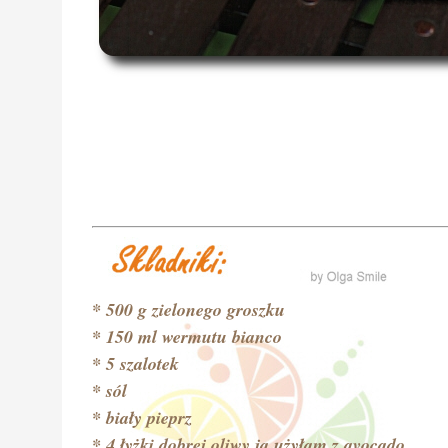
* 500 g zielonego groszku
* 150 ml wermutu bianco
* 5 szalotek
* sól
* biały pieprz
* 4 łyżki dobrej oliwy ja użyłam z avocado