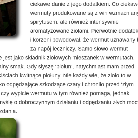
ciekawe danie z jego dodatkiem. Co ciekaw
wermuty produkowane są z win wzmacnian
spirytusem, ale również intensywnie
aromatyzowane ziołami. Pierwotnie dodatek 
i korzeni powodował, że wermut uznawany 
za napój leczniczy. Samo słowo wermut
ne jest jako składnik ziołowych mieszanek w wermutach,
alny smak. Gdy słyszę ‘piołun’, natychmiast mam przed
iściach kwitnące piołuny. Nie każdy wie, że zioło to w
ko odpędzające szkodzące czary i chroniło przed ‘złym
m, czy wypicie wermutu w tym również pomaga, jednak
myślę o dobroczynnym działaniu i odpędzaniu złych mocy
 zdania.