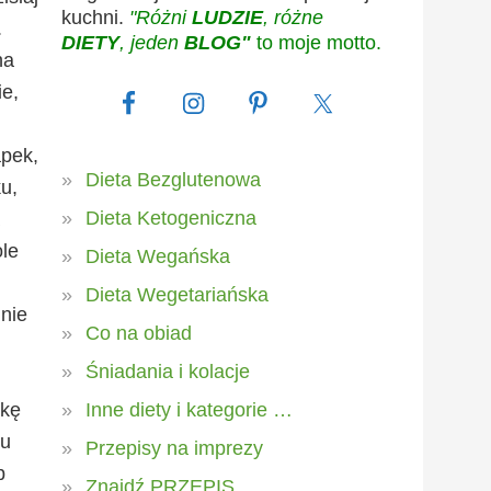
kuchni.
"Różni
LUDZIE
, różne
.
DIETY
, jeden
BLOG"
to moje motto.
na
ie,
pek,
Dieta Bezglutenowa
u,
Dieta Ketogeniczna
le
Dieta Wegańska
Dieta Wegetariańska
nie
Co na obiad
Śniadania i kolacje
lkę
Inne diety i kategorie …
du
Przepisy na imprezy
b
Znajdź PRZEPIS