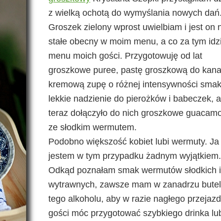
z wielką ochotą do wymyślania nowych dań
Groszek zielony wprost uwielbiam i jest on 
stałe obecny w moim menu, a co za tym idz
menu moich gości. Przygotowuję od lat
groszkowe puree, pastę groszkową do kana
kremową zupę o różnej intensywności smak
lekkie nadzienie do pierożków i babeczek, a
teraz dołączyło do nich groszkowe guacamo
ze słodkim wermutem.
Podobno większość kobiet lubi wermuty. Ja 
jestem w tym przypadku żadnym wyjątkiem.
Odkąd poznałam smak wermutów słodkich i
wytrawnych, zawsze mam w zanadrzu bute
tego alkoholu, aby w razie nagłego przejaz
gości móc przygotować szybkiego drinka lu