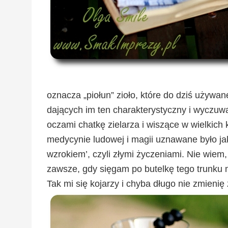
oznacza „piołun” zioło, które do dziś używa
dających im ten charakterystyczny i wyczuw
oczami chatkę zielarza i wiszące w wielkich k
medycynie ludowej i magii uznawane było ja
wzrokiem’, czyli złymi życzeniami. Nie wie
zawsze, gdy sięgam po butelkę tego trunku 
Tak mi się kojarzy i chyba długo nie zmienię