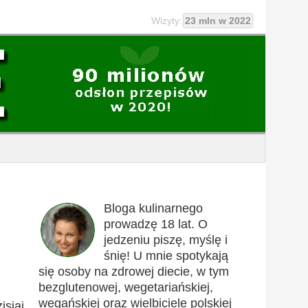
Wizyty:
23 mln w 2022
Bloga kulinarnego
prowadzę 18 lat. O
jedzeniu piszę, myślę i
śnię! U mnie spotykają
się osoby na zdrowej diecie, w tym
bezglutenowej, wegetariańskiej,
wegańskiej oraz wielbiciele polskiej
isiaj