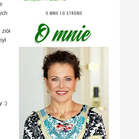
e
O MNIE I O STRONIE
ych
ziół
był
 :)