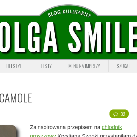
LIFESTYLE
TESTY
MENU NA IMPREZY
SZUKAJ
CAMOLE
32
Zainspirowana przepisem na
chłodnik
groszkowy
Krystiana Szopki przystąpiłam dz