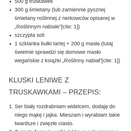
500 g truskawek
300 g śmietany (lub zamiennie pysznej
śmietany roślinnej z nerkowców opisanej w
„Roślinnym nabiale”[cite: 1])
szczypta soli
1 szklanka bułki tartej + 200 g masła (tutaj
świetnie sprawdzi się domowe masło
wegańskie z książki „Roślinny nabiał”[cite: 1])
KLUSKI LENIWE Z
TRUSKAWKAMI – PRZEPIS:
Ser biały rozdrabniam widelcem, dodaję do
niego mąkę i jajka. Mieszam i wyrabiam takie
twardsze i zwięzłe ciasto.