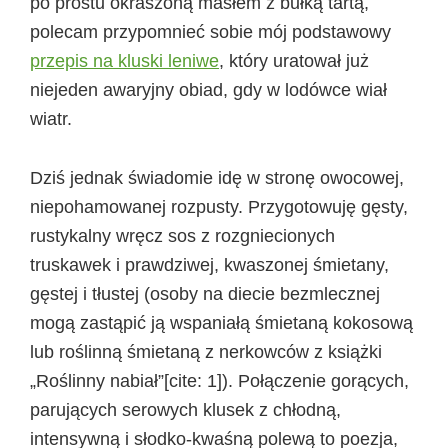
po prostu okraszoną masłem z bułką tartą,
polecam przypomnieć sobie mój podstawowy
przepis na kluski leniwe
, który uratował już
niejeden awaryjny obiad, gdy w lodówce wiał
wiatr.
Dziś jednak świadomie idę w stronę owocowej,
niepohamowanej rozpusty. Przygotowuję gęsty,
rustykalny wręcz sos z rozgniecionych
truskawek i prawdziwej, kwaszonej śmietany,
gęstej i tłustej (osoby na diecie bezmlecznej
mogą zastąpić ją wspaniałą śmietaną kokosową
lub roślinną śmietaną z nerkowców z książki
„Roślinny nabiał”[cite: 1]). Połączenie gorących,
parujących serowych klusek z chłodną,
intensywną i słodko-kwaśną polewą to poezja,