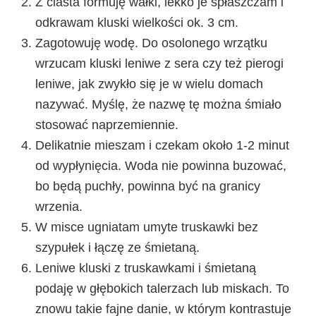
Z ciasta formuję wałki, lekko je spłaszczam i
odkrawam kluski wielkości ok. 3 cm.
Zagotowuję wodę. Do osolonego wrzątku
wrzucam kluski leniwe z sera czy też pierogi
leniwe, jak zwykło się je w wielu domach
nazywać. Myślę, że nazwę tę można śmiało
stosować naprzemiennie.
Delikatnie mieszam i czekam około 1-2 minut
od wypłynięcia. Woda nie powinna buzować,
bo będą puchły, powinna być na granicy
wrzenia.
W misce ugniatam umyte truskawki bez
szypułek i łączę ze śmietaną.
Leniwe kluski z truskawkami i śmietaną
podaję w głębokich talerzach lub miskach. To
znowu takie fajne danie, w którym kontrastuje