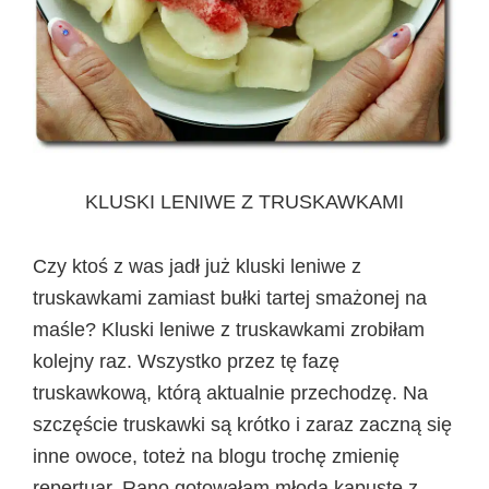
KLUSKI LENIWE Z TRUSKAWKAMI
Czy ktoś z was jadł już kluski leniwe z
truskawkami zamiast bułki tartej smażonej na
maśle? Kluski leniwe z truskawkami zrobiłam
kolejny raz. Wszystko przez tę fazę
truskawkową, którą aktualnie przechodzę. Na
szczęście truskawki są krótko i zaraz zaczną się
inne owoce, toteż na blogu trochę zmienię
repertuar. Rano gotowałam młodą kapustę z