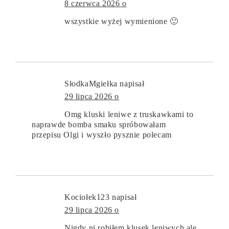
8 czerwca 2026 o
wszystkie wyżej wymienione 🙂
SłodkaMgiełka
napisał
29 lipca 2026 o
Omg kluski leniwe z truskawkami to
naprawde bomba smaku spróbowałam
przepisu Olgi i wyszło pysznie polecam
Kociołek123
napisał
29 lipca 2026 o
Nigdy ni robiłem klusek leniwych ale