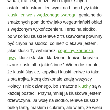
widać, trafić się może. No i fajnie. Chyba
ostatnimi kluskami leniwymi na blogu były takie
kluski leniwe z wędzonego twarogu
, genialne do
smażonych pomidorów jako wegetariański obiad
z wędzonym wykończeniem. Teraz na słodko,
bo w końcu kluski leniwe z truskawkami powinny
być chyba na słodko, co nie? Ciekawa jestem,
jakie kluski Ty wybierasz,
cepeliny, kartacze,
pyzy
, kluski śląskie, kładzione, leniwe, kopytka,
szare kluski albo jakieś inne? Wiem doskonale,
że kluski śląskie, kopytka i kluski leniwe to taka
złota trójka, którą doskonale znają wszyscy
Polacy. I nic dziwnego, bo smaczne
kluchy
są w
każdej postaci! Przynajmniej ja kluskowa jestem
dziewczyna. Ja wolę na słodko, leniwe kluski z
bułką tartą, masłem i cukrem, ale wiem, że wielu