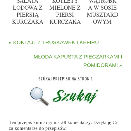
SAŁATA
KOTLETY
WĄTRÓBK
LODOWA Z
MIELONE Z
A W SOSIE
PIERSIĄ
PIERSI
MUSZTARD
KURCZAKA
KURCZAKA
OWYM
« KOKTAJL Z TRUSKAWEK I KEFIRU
MŁODA KAPUSTA Z PIECZARKAMI I
POMIDORAMI »
SZUKAJ PRZEPISU NA STRONIE
Ten przepis kulinarny ma 28 komentarzy. Dziękuję Ci
za komentarze do przepisów!